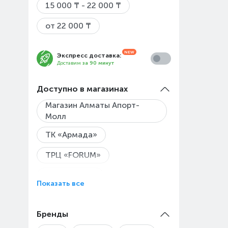
15 000 ₸ - 22 000 ₸
от 22 000 ₸
Экспресс доставка:
Доставим
за 90 минут
Доступно в магазинах
Магазин Алматы Апорт-
Молл
ТК «Армада»
ТРЦ «FORUM»
ТРЦ «MART»
Показать все
ТРЦ Мега Парк, «MEGA Park»
Бренды
Магазин Алматы Мега «Mega
Center Alma-Ata»