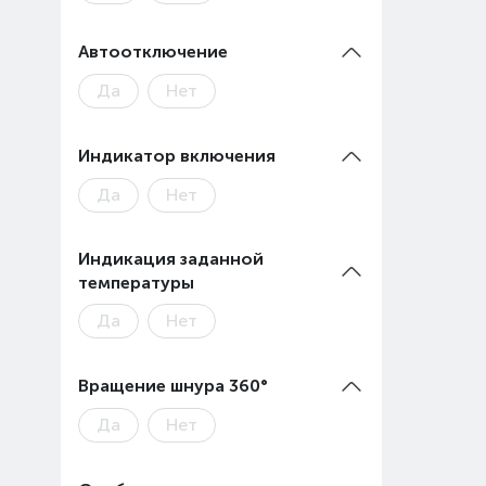
Автоотключение
Да
Нет
Индикатор включения
Да
Нет
Индикация заданной
температуры
Да
Нет
Вращение шнура 360°
Да
Нет