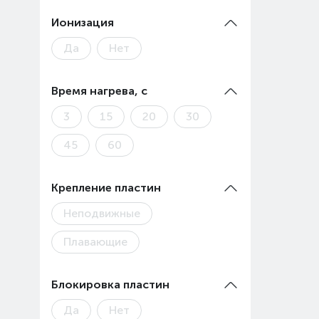
Ионизация
Да
Нет
Время нагрева, с
3
15
20
30
45
60
Крепление пластин
Неподвижные
Плавающие
Блокировка пластин
Да
Нет