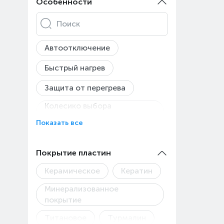
Особенности
Поиск
Автоотключение
Быстрый нагрев
Защита от перегрева
Колесико выбора
температуры
Показать все
Петля для подвешивания
Покрытие пластин
Теплоизолирующий коврик
в комплекте
Керамическое
Кератин
Технология ThermoShield
Минерализованное
Турмалиновое покрытие
покрытие
для гладкости волос
Титановое
Турмалин