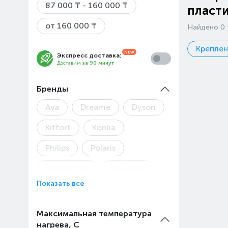
87 000 ₸ - 160 000 ₸
пласт
от 160 000 ₸
Найдено 0 
Креплен
Экспресс доставка:
Доставим
за 90 минут
Бренды
Ava
Dreame
Dyson
Kitfort
Konka
Philips
Polaris
Remington
Rowenta
Показать все
Максимальная температура
нагрева, С