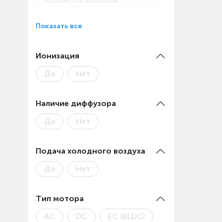
профессиональный
Премиум
Показать все
Ионизация
Да
Нет
Наличие диффузора
Да
Нет
Подача холодного воздуха
Да
Нет
Тип мотора
AC
DC
EC (BLDC)