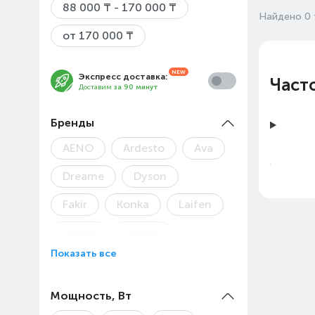
88 000 ₸ - 170 000 ₸
Найдено 0 
от 170 000 ₸
Экспресс доставка:
Част
Доставим
за 90 минут
Бренды
AENO
Ardesto
Ava
Dreame
Dyson
Fakir
Konka
Laifen
Philips
Polaris
Показать все
Remington
Rowenta
Trouver
Vitek
Цены
Мощность, Вт