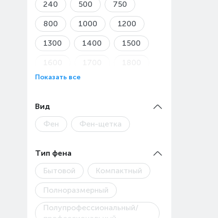
на Ав
240
500
750
800
1000
1200
Товар
1300
1400
1500
1600
1700
1800
Показать все
1900
2000
2100
2200
2300
2400
Вид
2500
2600
Фен
Фен-щетка
Тип фена
Бытовой
Компактный
Полноразмерный
Полупрофессиональный/