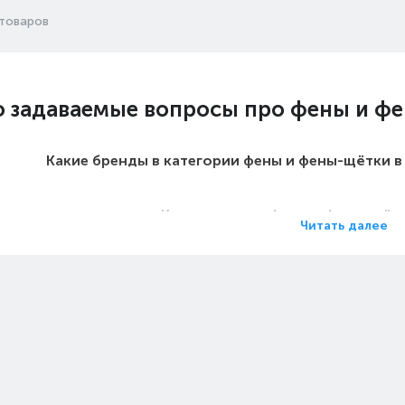
товаров
о задаваемые вопросы про фены и ф
Какие бренды в категории фены и фены-щётки 
Какие цены на фены и фены-щётк
Читать далее
Какие фены и фены-щётки в Алматы
Какие самые популярные фены и фены-щётки
 на фены и фены-щётки - Мощность, 