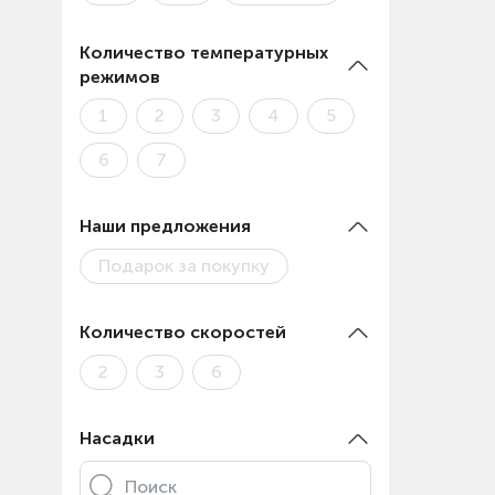
Количество температурных
режимов
1
2
3
4
5
6
7
Наши предложения
Подарок за покупку
Количество скоростей
2
3
6
Насадки
Поиск