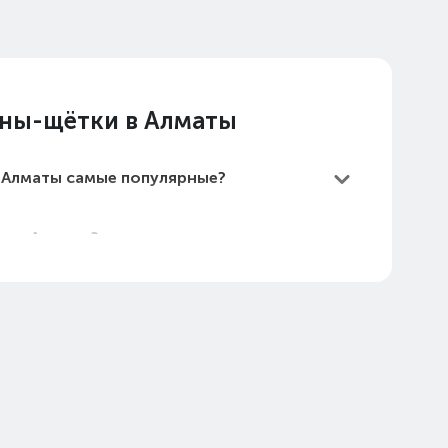
ены-щётки в Алматы
в Алматы самые популярные?
и в Алматы?
 самые дешевые?
 в Алматы в 2026 году?
Вт: 300 в Алматы (стоимость