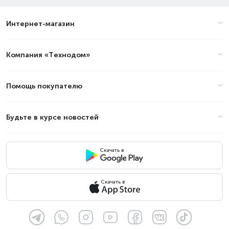
Алматы в 2026 году?
Интернет-магазин
Цены на электробритвы - Наши
Компания «Технодом»
предложения: Супер цена в
Алматы (стоимость на Август
2026)
Помощь покупателю
Товар
Цена
Будьте в курсе новостей
Скачать в
Скачать в