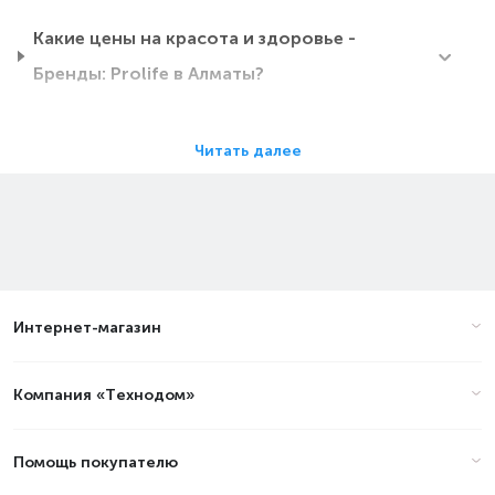
Какие цены на красота и здоровье -
Бренды: Prolife в Алматы?
Какие красота и здоровье - Бренды: Prolife в
Читать далее
Алматы самые дешевые?
Какие самые популярные красота и здоровье
- Бренды: Prolife в Алматы в 2026 году?
Интернет-магазин
Цены на красота и здоровье -
Бренды: Prolife в Алматы
(стоимость на Август 2026)
Компания «Технодом»
Товар
Цена
Помощь покупателю