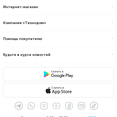
году?
Интернет-магазин
Цены на встраиваемая техника -
Бренды: Grand в Алматы
Компания «Технодом»
(стоимость на Август 2026)
Помощь покупателю
Товар
Цена
Будьте в курсе новостей
Скачать в
Скачать в