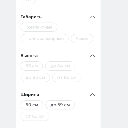
Габариты
Компактные
Полноразмерные
Узкие
Высота
85 см
до 84 см
до 85 см
от 86 см
Ширина
60 см
до 59 см
от 61 см