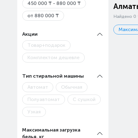
450 000 ₸ - 880 000 ₸
Алмат
от 880 000 ₸
Найдено 0 
Максима
Акции
Товар+подарок
Комплектом дешевле
Тип стиральной машины
Автомат
Обычная
Полуавтомат
С сушкой
Узкая
Максимальная загрузка
белья, кг