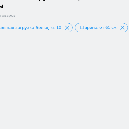
ы
товаров
льная загрузка белья, кг
Ширина
: 10
: от 61 см