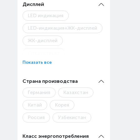
Дисплей
LED индикация
LED-индикация+ЖК-дисплей
ЖК-дисплей
Отсутствует
Показать все
Цифровой
Страна производства
Германия
Казахстан
Китай
Корея
Россия
Узбекистан
Класс энергопотребления