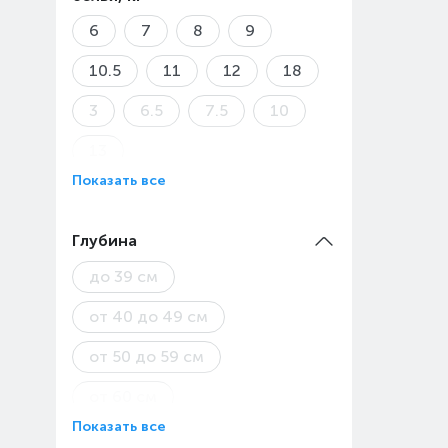
6
7
8
9
10.5
11
12
18
3
6.5
7.5
10
13
Показать все
Глубина
до 39 см
от 40 до 49 см
от 50 до 59 см
от 60 см
Показать все