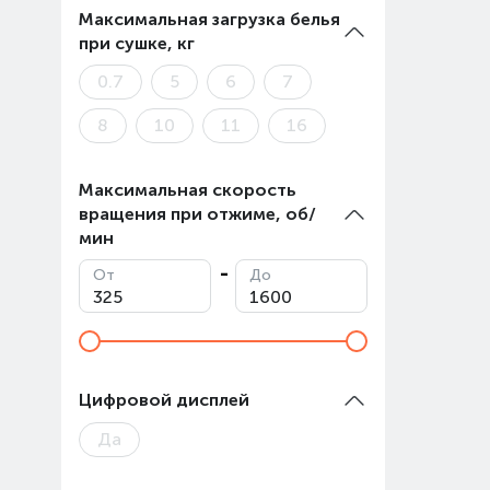
Максимальная загрузка белья
при сушке, кг
0.7
5
6
7
8
10
11
16
Максимальная скорость
вращения при отжиме, об/
мин
От
До
Цифровой дисплей
Да