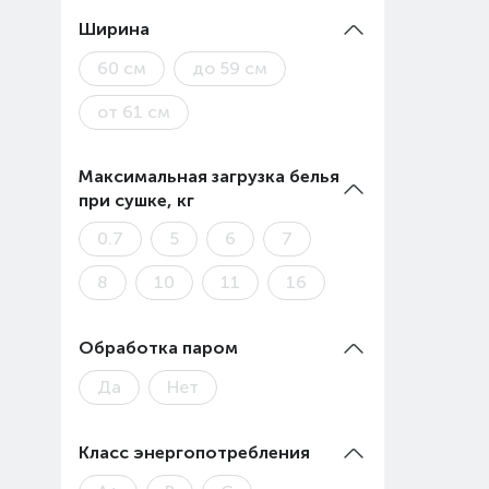
Ширина
60 см
до 59 см
от 61 см
Максимальная загрузка белья
при сушке, кг
0.7
5
6
7
8
10
11
16
Обработка паром
Да
Нет
Класс энергопотребления