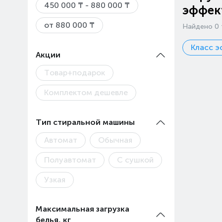
450 000 ₸ - 880 000 ₸
эффек
от 880 000 ₸
Найдено 0 
Класс 
Акции
Товар+подарок
Комплектом дешевле
Тип стиральной машины
Автомат
Обычная
Полуавтомат
С сушкой
Узкая
Максимальная загрузка
белья, кг