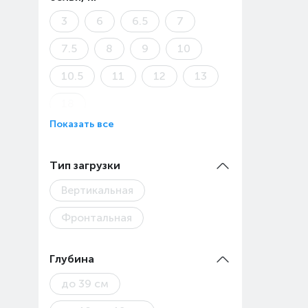
3
6
6.5
7
7.5
8
9
10
10.5
11
12
13
18
Показать все
Тип загрузки
Вертикальная
Фронтальная
Глубина
до 39 см