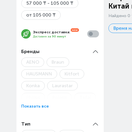
57 000 ₸ - 105 000 ₸
Китай
от 105 000 ₸
Найдено 0 
Время н
Экспресс доставка:
Доставим
за 90 минут
Бренды
AENO
Braun
HAUSMANN
Kitfort
Konka
Laurastar
Philips
Polaris
Tefal
Показать все
Vitek
Zelmer
Тип