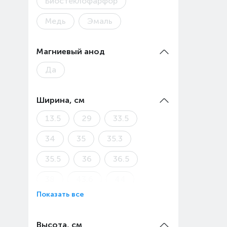
Биостеклофарфор
Медь
Эмаль
Магниевый анод
Да
Ширина, см
13.5
29
33.5
34
35
35.3
35.5
36
36.5
38
43.6
44
Показать все
44.5
45
49.5
51.1
Высота, см