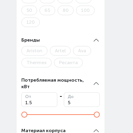
50
65
80
100
120
Бренды
Ariston
Artel
Ava
Thermex
Ресанта
Потребляемая мощность,
кВт
От
До
Материал корпуса