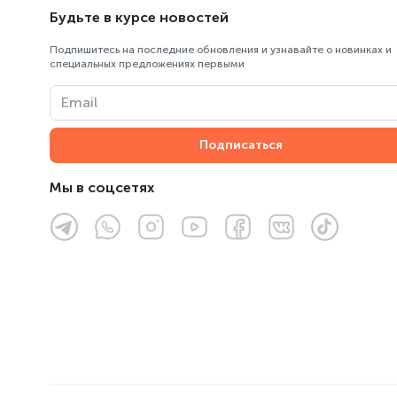
Будьте в курсе новостей
ТРЦ «Almaty Mall»
Подпишитесь на последние обновления и узнавайте о новинках и
ТРЦ «Asia Park»
специальных предложениях первыми
ТРЦ «FORUM»
Email
ТРЦ «MART»
Подписаться
ТРЦ Мега Парк, «MEGA Park»
Мы в соцсетях
ТЦ «Султан»