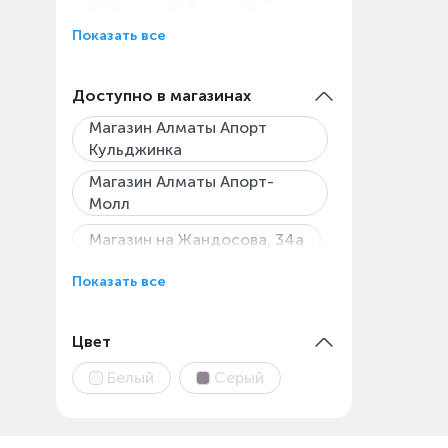
37.8
38.3
42.7
Показать все
43
45
45.9
48
Доступно в магазинах
Магазин Алматы Апорт
Кульджинка
Магазин Алматы Апорт-
Молл
Магазин на Жандосова, 34а
Магазин Технодом на
Показать все
Райымбека, 147/127
Пункт выдачи Каскелен
Цвет
Абылай Хана
Белый
Серый
Пункт выдачи Центрального
склада ОРПТ
ТК «Армада»