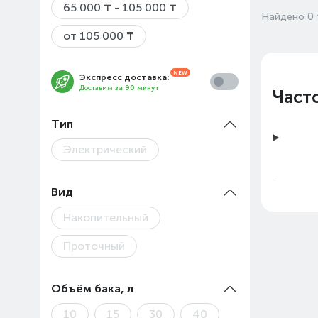
65 000 ₸ - 105 000 ₸
Найдено 0 
от 105 000 ₸
Экспресс доставка:
Доставим
за 90 минут
Част
Тип
Электрический
Вид
Накопительный
Проточный
Объём бака, л
Цены 
10
15
30
40