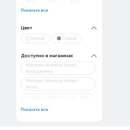
37.8
38.3
42.7
Показать все
43
45
45.9
48
Цвет
Белый
Серый
Доступно в магазинах
Магазин Алматы Апорт
Кульджинка
Магазин Алматы Апорт-
Молл
Магазин на Жандосова, 34а
Магазин Технодом на
Показать все
Райымбека, 147/127
Пункт выдачи Каскелен
Абылай Хана