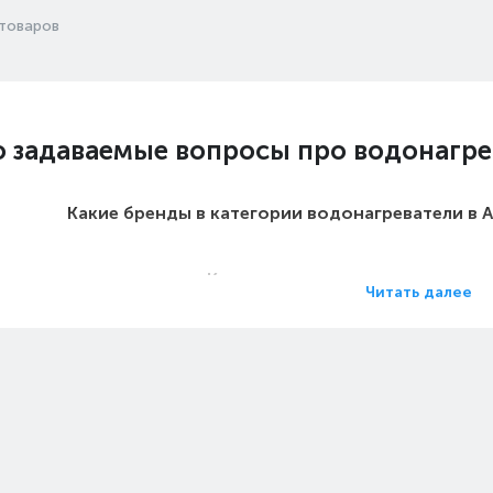
товаров
о задаваемые вопросы про водонагре
Какие бренды в категории водонагреватели в 
Какие цены на водонагреватели
Читать далее
Какие водонагреватели в Алматы 
Какие самые популярные водонагреватели 
на водонагреватели - Глубина, см: 3