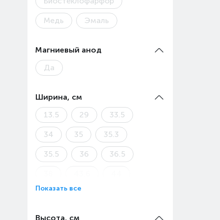
Биостеклофарфор
Медь
Эмаль
Магниевый анод
Да
Ширина, см
13.5
29
33.5
34
35
35.3
35.5
36
36.5
38
43.6
44
Показать все
44.5
45
49.5
51.1
Высота, см