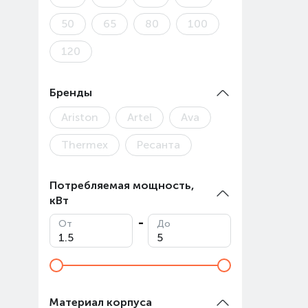
Авгус
50
65
80
100
Товар
120
Бренды
Ariston
Artel
Ava
Thermex
Ресанта
Потребляемая мощность,
кВт
От
До
Материал корпуса