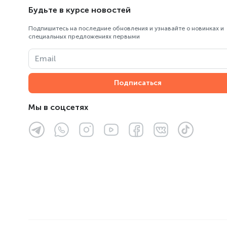
Будьте в курсе новостей
Пункт выдачи Центрального
склада ОРПТ
Подпишитесь на последние обновления и узнавайте о новинках и
специальных предложениях первыми
ТК «Армада»
Email
ТРЦ «Almaty Mall»
Подписаться
ТРЦ «Asia Park»
ТРЦ «FORUM»
Мы в соцсетях
ТРЦ «MART»
ТРЦ Мега Парк, «MEGA Park»
ТЦ «Султан»