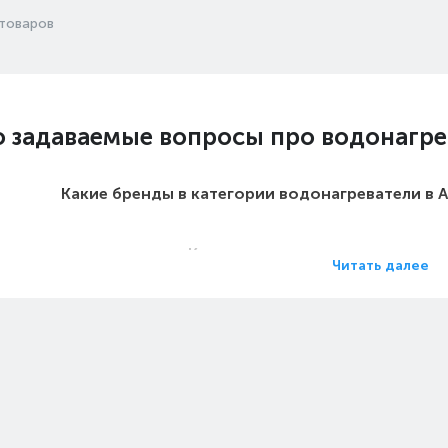
товаров
о задаваемые вопросы про водонагре
Какие бренды в категории водонагреватели в 
Какие цены на водонагреватели
Читать далее
Какие водонагреватели в Алматы 
Какие самые популярные водонагреватели 
на водонагреватели - Глубина, см: 3