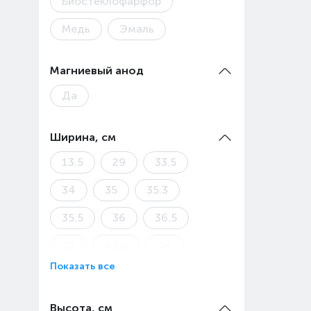
Биостеклофарфор
Медь
Эмаль
Магниевый анод
Да
Ширина, см
13.5
29
33.5
34
35
35.3
35.5
36
36.5
38
43.6
44
Показать все
44.5
45
49.5
51.1
Высота, см