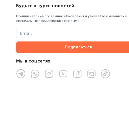
Будьте в курсе новостей
Пункт выдачи Центрального
склада ОРПТ
Подпишитесь на последние обновления и узнавайте о новинках и
специальных предложениях первыми
ТК «Армада»
Email
ТРЦ «Almaty Mall»
Подписаться
ТРЦ «Asia Park»
ТРЦ «FORUM»
Мы в соцсетях
ТРЦ «MART»
ТРЦ Мега Парк, «MEGA Park»
ТЦ «Султан»