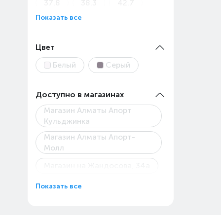
37.8
38.3
42.7
Показать все
43
45
45.9
48
Цвет
Белый
Серый
Доступно в магазинах
Магазин Алматы Апорт
Кульджинка
Магазин Алматы Апорт-
Молл
Магазин на Жандосова, 34а
Магазин Технодом на
Показать все
Райымбека, 147/127
Пункт выдачи Каскелен
Абылай Хана