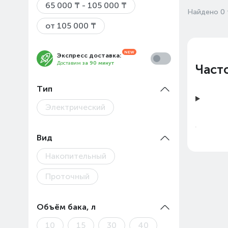
65 000 ₸ - 105 000 ₸
Найдено 0 
от 105 000 ₸
Экспресс доставка:
Доставим
за 90 минут
Част
Тип
Электрический
Вид
Накопительный
Проточный
Объём бака, л
Цены 
10
15
30
40