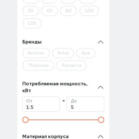
Авгус
50
65
80
100
Товар
120
Бренды
Ariston
Artel
Ava
Thermex
Ресанта
Потребляемая мощность,
кВт
От
До
Материал корпуса