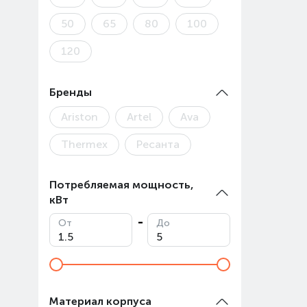
50
65
80
100
120
Бренды
Ariston
Artel
Ava
Thermex
Ресанта
Потребляемая мощность,
кВт
От
До
Материал корпуса