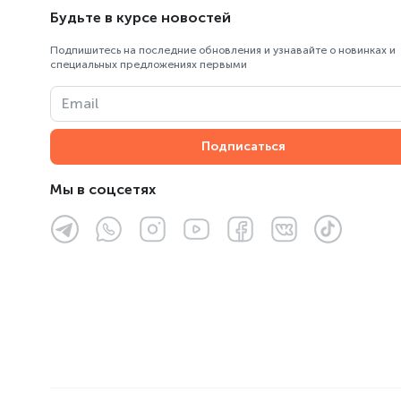
Будьте в курсе новостей
Пункт выдачи Центрального
склада ОРПТ
Подпишитесь на последние обновления и узнавайте о новинках и
специальных предложениях первыми
ТК «Армада»
Email
ТРЦ «Almaty Mall»
Подписаться
ТРЦ «Asia Park»
ТРЦ «FORUM»
Мы в соцсетях
ТРЦ «MART»
ТРЦ Мега Парк, «MEGA Park»
ТЦ «Султан»