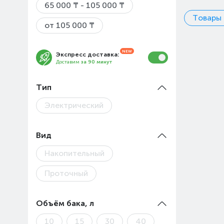
65 000 ₸ - 105 000 ₸
Товары 
от 105 000 ₸
Экспресс доставка:
Доставим
за 90 минут
Тип
Электрический
Вид
Накопительный
Проточный
Объём бака, л
10
15
30
40