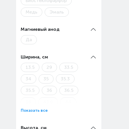
Биостеклофарфор
Медь
Эмаль
Магниевый анод
Да
Ширина, см
13.5
29
33.5
34
35
35.3
35.5
36
36.5
38
43.6
44
Показать все
44.5
45
49.5
51.1
Высота, см