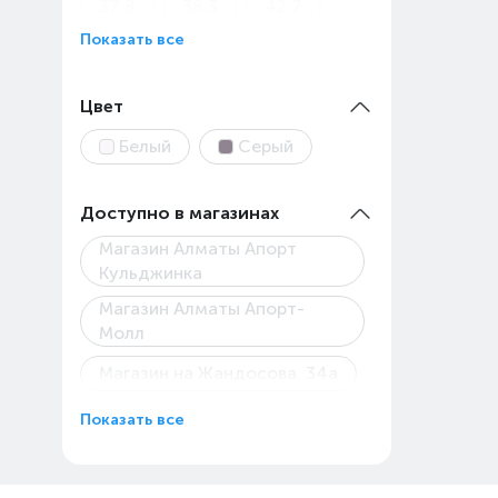
37.8
38.3
42.7
Показать все
43
45
45.9
48
Цвет
Белый
Серый
Доступно в магазинах
Магазин Алматы Апорт
Кульджинка
Магазин Алматы Апорт-
Молл
Магазин на Жандосова, 34а
Магазин Технодом на
Показать все
Райымбека, 147/127
Пункт выдачи Каскелен
Абылай Хана