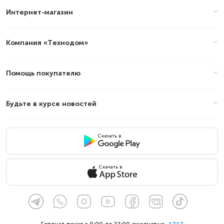
Интернет-магазин
в Алматы в 2026 году?
Компания «Технодом»
Цены на водонагреватели -
Высота, см: 54 в Алматы
(стоимость на Август 2026)
Помощь покупателю
Товар
Цена
Будьте в курсе новостей
Скачать в
Скачать в