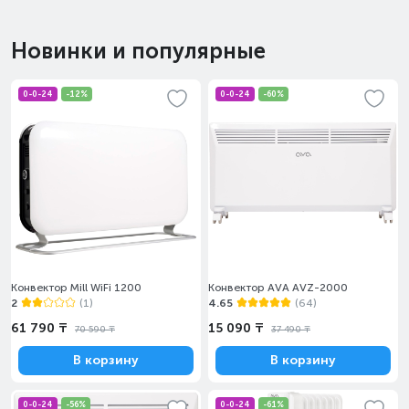
Новинки и популярные
0-0-24
-12%
0-0-24
-60%
Конвектор Mill WiFi 1200
Конвектор AVA AVZ-2000
2
(1)
4.65
(64)
61 790 ₸
15 090 ₸
70 590 ₸
37 490 ₸
В корзину
В корзину
0-0-24
-56%
0-0-24
-61%