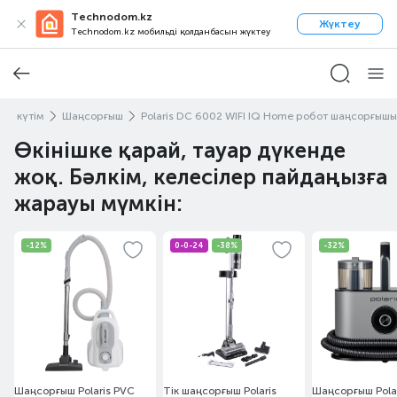
Technodom.kz
Жүктеу
Technodom.kz мобильді қолданбасын жүктеу
жет күтім
Шаңсорғыш
Polaris DC 6002 WIFI IQ Home робот шаңсорғышы
Өкінішке қарай, тауар дүкенде
жоқ. Бәлкім, келесілер пайдаңызға
жарауы мүмкін:
-12%
0-0-24
-38%
-32%
Шаңсорғыш Polaris PVC
Тік шаңсорғыш Polaris
Шаңсорғыш Pola