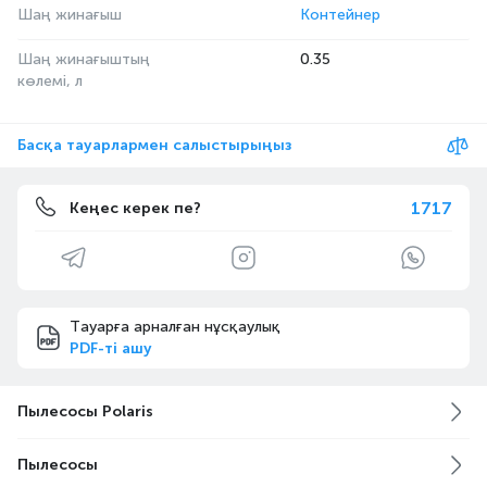
Шаң жинағыш
Контейнер
Шаң жинағыштың
0.35
көлемі, л
Басқа тауарлармен салыстырыңыз
1717
Кеңес керек пе?
Тауарға арналған нұсқаулық
PDF-ті ашу
Пылесосы Polaris
Пылесосы