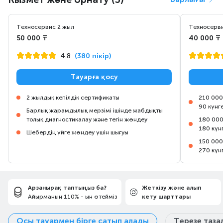
Техносервис 2 жыл
Техносерви
50 000 ₸
40 000 ₸
4.8
(380 пікір)
Тауарға қосу
2 жылдық кепілдік сертификаты
210 000
90 күнг
Барлық жарамдылық мерзімі ішінде жабдықты
толық диагностикалау және тегін жөндеу
180 000
180 күн
Шебердің үйге жөндеу үшін шығуы
150 000
270 күн
Арзанырақ таптыңыз ба?
Жеткізу және алып
Айырманың 110% - ын өтейміз
кету шарттары
Осы тауармен бірге сатып алады
Терезе таз