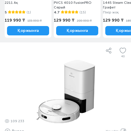
2211 Ақ
PVCS 4010 FusionPRO
1445 Steam Clea
Серый
Графит
5
(1)
4.7
(15)
Пікір жоқ
119 990 ₸
129 990 ₸
129 990 ₸
135 990 ₸
209 990 ₸
189
Қоржынға
Қоржынға
Қоржы
40
109 233