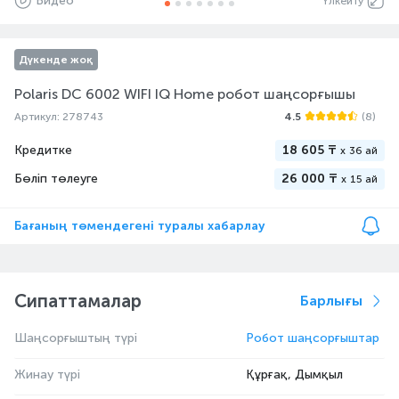
Видео
Үлкейту
Дүкенде жоқ
Polaris DC 6002 WIFI IQ Home робот шаңсорғышы
Артикул: 278743
4.5
(8)
Кредитке
18 605 ₸
x
36 ай
Бөліп төлеуге
26 000 ₸
x
15 ай
Бағаның төмендегені туралы хабарлау
Сипаттамалар
Барлығы
Шаңсорғыштың түрі
Робот шаңсорғыштар
Жинау түрі
Құрғақ, Дымқыл