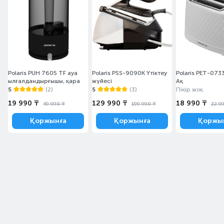
Polaris PUH 7605 TF ауа
Polaris PSS-9090K Үтіктеу
Polaris PET-0733
ылғалдандырғышы, қара
жүйесі
Ақ
5
(2)
5
(3)
Пікір жоқ
19 990 ₸
129 990 ₸
18 990 ₸
49 990 ₸
199 990 ₸
22 9
Қоржынға
Қоржынға
Қоржы