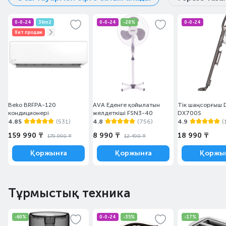
0-0-24
36m2
0-0-24
-28%
0-0-24
Хит продаж
Beko BRFPA-120
AVA Еденге қойылатын
Тік шаңсорғыш 
кондиционері
желдеткіші FSN3-40
DX700S
4.85
(531)
4.8
(756)
4.9
(
159 990 ₸
8 990 ₸
18 990 ₸
179 990 ₸
12 490 ₸
Қоржынға
Қоржынға
Қоржы
Тұрмыстық техника
-60%
0-0-24
-35%
-17%