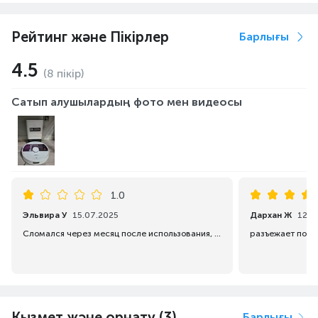
Рейтинг және Пікірлер
Барлығы
4.5
(8 пікір)
Сатып алушылардың фото мен видеосы
1.0
Эльвира У
15.07.2025
Дархан Ж
12.0
Сломался через месяц после использования, проблема с подачей воды, плохо моет полы
Кызмет және орнату (3)
Барлығы