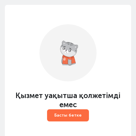
Қызмет уақытша қолжетімді
емес
Басты бетке