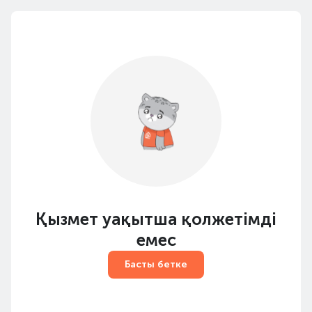
Қызмет уақытша қолжетімді
емес
Басты бетке