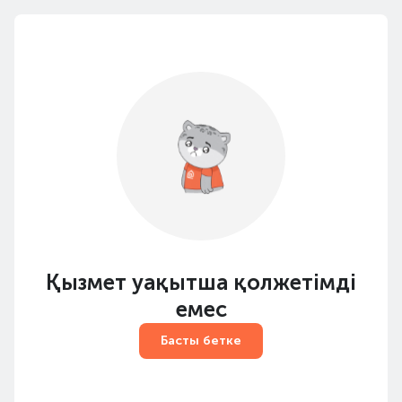
Қызмет уақытша қолжетімді
емес
Басты бетке