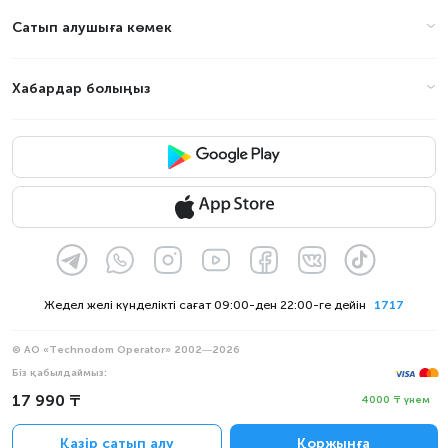
Сатып алушыға көмек
Хабардар болыңыз
Жедел желі күнделікті сағат 09:00-ден 22:00-ге дейін
1717
© АО «Technodom Operator» 2002—2026
Біз қабылдаймыз:
Ресми хабарлама
17 990 ₸
4000 ₸ үнем
Құпиялылық саясаты
Қазір сатып алу
Қоржынға