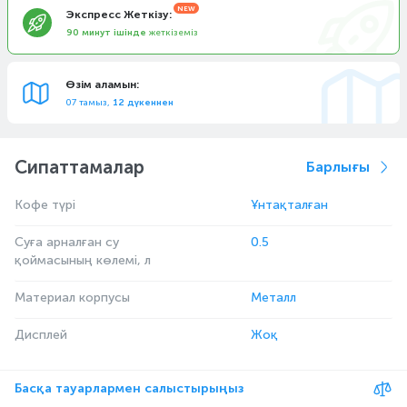
Экспресс Жеткізу:
90 минут ішінде
жеткіземіз
Өзім аламын:
07 тамыз,
12 дүкеннен
Сипаттамалар
Барлығы
Кофе түрі
Ұнтақталған
Суға арналған су
0.5
қоймасының көлемі, л
Материал корпусы
Металл
Дисплей
Жоқ
Басқа тауарлармен салыстырыңыз