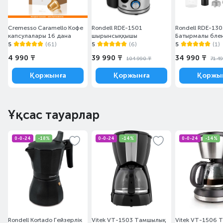
Cremesso Caramello Кофе
Rondell RDE-1501
Rondell RDE-130
капсулалары 16 дана
шырынсыққышы
Батырмалы бле
5
(61)
5
(6)
5
(1)
4 990 ₸
39 990 ₸
34 990 ₸
104 990 ₸
71 4
Қоржынға
Қоржынға
Қоржы
Ұқсас тауарлар
0-0-24
-18%
0-0-24
-14%
0-0-24
-14%
Rondell Kortado Гейзерлік
Vitek VT-1503 Тамшылық
Vitek VT-1506 