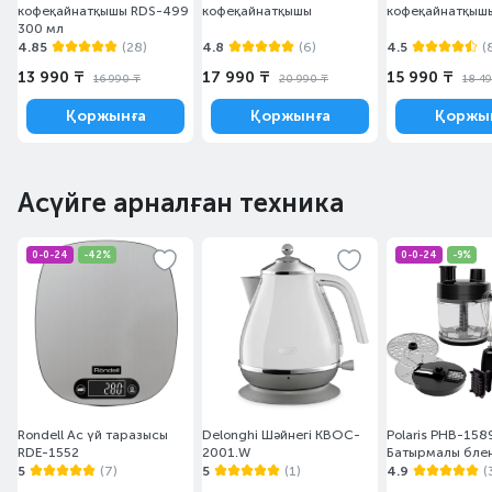
кофеқайнатқышы RDS-499
кофеқайнатқышы
кофеқайнатқыш
300 мл
4.85
(28)
4.8
(6)
4.5
(
13 990 ₸
17 990 ₸
15 990 ₸
16 990 ₸
20 990 ₸
18 4
Қоржынға
Қоржынға
Қоржы
Асүйге арналған техника
0-0-24
-42%
0-0-24
-9%
Rondell Ас үй таразысы
Delonghi Шәйнегі KBOC-
Polaris PHB-158
RDE-1552
2001.W
Батырмалы бле
5
(7)
5
(1)
4.9
(