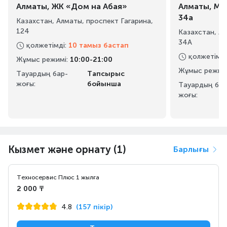
Алматы, ЖК «Дом на Абая»
Алматы, Ма
34а
Казахстан, Алматы, проспект Гагарина,
124
Казахстан, А
34А
қолжетімді
:
10 тамыз бастап
қолжетімді
Жұмыс режимі
:
10:00-21:00
Жұмыс режим
Тауардың бар-
Тапсырыс
жоғы:
бойынша
Тауардың бар
жоғы:
Кызмет және орнату (1)
Барлығы
Техносервис Плюс 1 жылға
2 000 ₸
4.8
(157 пікір)