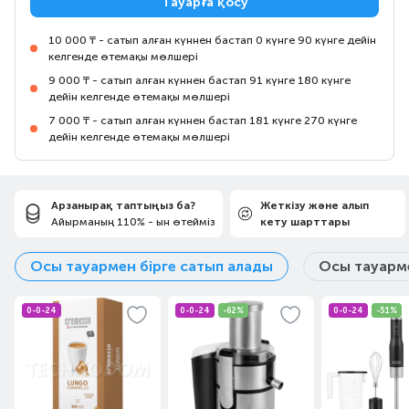
Тауарға қосу
10 000 ₸ - сатып алған күннен бастап 0 күнге 90 күнге дейін
келгенде өтемақы мөлшері
9 000 ₸ - сатып алған күннен бастап 91 күнге 180 күнге
дейін келгенде өтемақы мөлшері
7 000 ₸ - сатып алған күннен бастап 181 күнге 270 күнге
дейін келгенде өтемақы мөлшері
Арзанырақ таптыңыз ба?
Жеткізу және алып
Айырманың 110% - ын өтейміз
кету шарттары
Осы тауармен бірге сатып алады
Осы тауарме
0-0-24
0-0-24
-62%
0-0-24
-51%