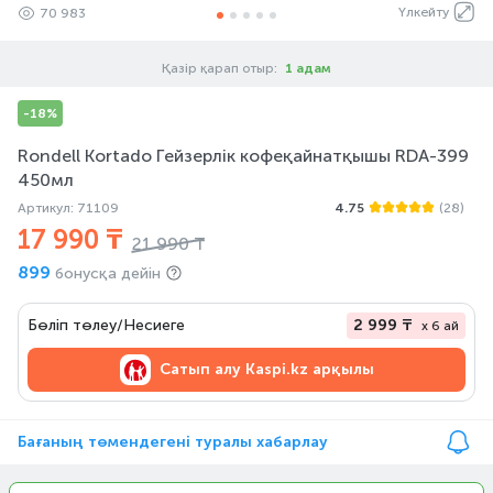
Үлкейту
70 983
Қазір қарап отыр:
1 адам
-18%
Rondell Kortado Гейзерлік кофеқайнатқышы RDA-399
450мл
Артикул: 71109
4.75
(28)
17 990 ₸
21 990 ₸
899
бонусқа дейін
Бөліп төлеу/Несиеге
2 999 ₸
x 6 ай
Сатып алу
Kaspi.kz арқылы
Бағаның төмендегені туралы хабарлау