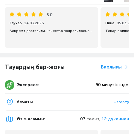
5.0
Гаухар
14.03.2026
Нина
05.03.20
Вовремя доставили, качество понравилось советую всем, позже буду пить кофе.
Тауардың бар-жоғы
Барлығы
Экспресс:
90 минут ішінде
Алматы
Өзгерту
Өзім аламын
:
07 тамыз,
12 дүкеннен