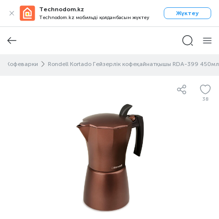
Technodom.kz
Жүктеу
Technodom.kz мобильді қолданбасын жүктеу
Кофеварки
Rondell Kortado Гейзерлік кофеқайнатқышы RDA-399 450мл
38