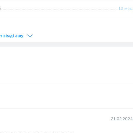
і
12 мес.
34
25
 тізімді ашу
34.4
4.2
ның көлемі, л
1.5
1050
15
Пластик
Қытай
Ұнтақталған
Рожковая
21.02.2024
Пластик и сталь