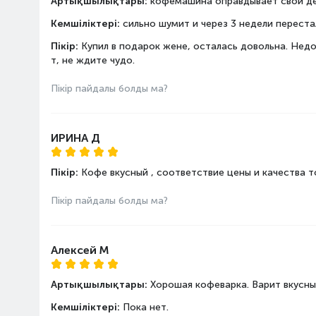
Артықшылықтары:
кофемашина оправдывает свои ден
Басқару
Дисплей
Кемшіліктері:
сильно шумит и через 3 недели переста
Басқару түрі
Пікір:
Купил в подарок жене, осталась довольна. Нед
Таймер
т, не ждите чудо.
Автоматты түрде өшіру
Пікір пайдалы болды ма?
Манометр
Смартфоннан басқару
ИРИНА Д
Пікір:
Кофе вкусный , соответствие цены и качества т
Пікір пайдалы болды ма?
Алексей М
Артықшылықтары:
Хорошая кофеварка. Варит вкусный
Кемшіліктері:
Пока нет.