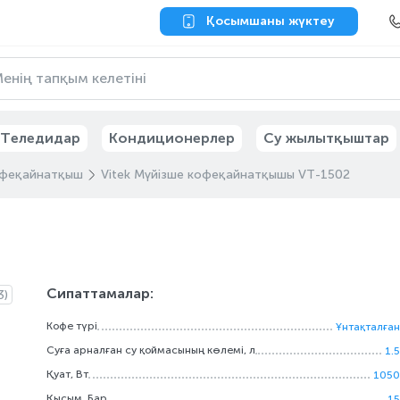
Қосымшаны жүктеу
Теледидар
Кондиционерлер
Су жылытқыштар
феқайнатқыш
Vitek Мүйізше кофеқайнатқышы VT-1502
Сипаттамалар:
3)
Кофе түрі
Ұнтақталған
Суға арналған су қоймасының көлемі, л
1.5
Қуат, Вт
1050
Қысым, Бар
15