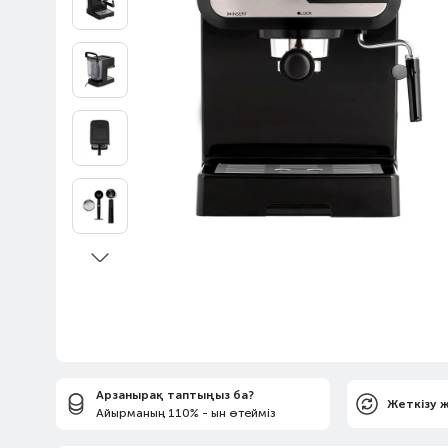
Арзанырақ таптыңыз ба?
Жеткізу 
Айырманың 110% - ын өтейміз