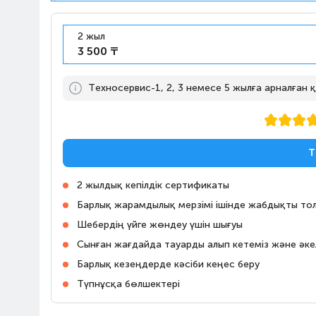
ОСО
10:00-23:00
Ташкент т., 17к
2 жыл
3 500 ₸
Алматы, Магазин на
Райымбека, 147/127
10:00-22:00
улица Райымбека, 147/127
Техносервис-1, 2, 3 немесе 5 жылға арналған
Алматы, Магазин Алматы
Апорт Кульджинка
Адрес: город Алматы,
Т
10:00-23:00
Медеуский район,
Кульджинский тракт, дом
2 жылдық кепілдік сертификаты
106, Молл «Апорт East»
Барлық жарамдылық мерзімі ішінде жабдықты тол
Шебердің үйге жөндеу үшін шығуы
Алматы, «Almaty Mall» ОСО
10:00-22:00
Жандосов көш., 83
Сынған жағдайда тауарды алып кетеміз және әке
Барлық кезеңдерде кәсіби кеңес беру
Алматы, «MEGA Park» ОСО
Түпнұсқа бөлшектері
10:00-22:00
Мақатаева көш., 127/1