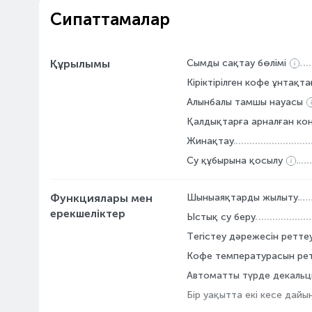
Сипаттамалар
Құрылымы
Сымды сақтау бөлімі
Кіріктірілген кофе ұнтақт
Алынбалы тамшы науасы
Қалдықтарға арналған ко
Жинақтау
Су құбырына қосылу
Функциялары мен
Шыныаяқтарды жылыту
ерекшеліктер
Ыстық су беру
Тегістеу дәрежесін ретте
Кофе температурасын ре
Автоматты түрде декальц
Бір уақытта екі кесе дайы