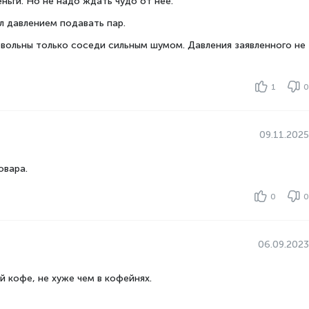
ьги. Но не надо ждать чудо от нее.
Жоқ
л давлением подавать пар.
Механикалық
овольны только соседи сильным шумом. Давления заявленного не
Жоқ
Жоқ
1
0
Жоқ
Жоқ
09.11.2025
овара.
0
0
06.09.2023
 кофе, не хуже чем в кофейнях.