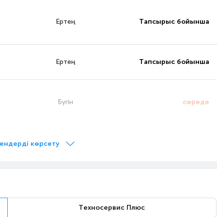
Ертең
Тапсырыс бойынша
Ертең
Тапсырыс бойынша
Бүгін
сөреде
Бүгін
сөреде
ендерді көрсету
Бүгін
сөреде
Техносервис Плюс