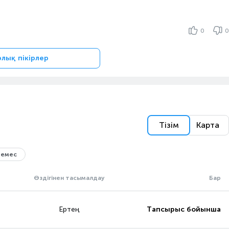
0
0
рлық пікірлер
Тізім
Карта
 емес
Өздігінен тасымалдау
Бар
Ертең
Тапсырыс бойынша