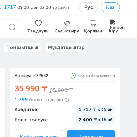
1717
Рус
Қаз
09:00-ден 22:00-ге дейін
Таңдаулы
Салыстыру
Қоржын
Кіру
Тоңазытқыш
Мұздатқыштар
Артикул: 272532
Төмен баға кепілдігі
35 990 ₸
65 990 ₸
1 799
бонусқа дейін
Кредитке
1 717 ₸
x
36 ай
Бөліп төлеуге
2 400 ₸
x
15 ай