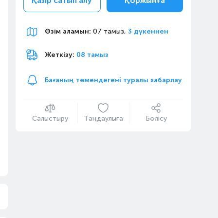
Қазір сатып алу
Қоржынға
Өзім аламын
:
07 тамыз,
3 дүкеннен
Жеткізу:
08 тамыз
Бағаның төмендегені туралы хабарлау
Салыстыру
Таңдаулыға
Бөлісу