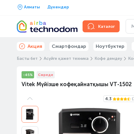
Алматы
Дүкендер
Каталог
Акция
Смартфондар
Ноутбуктер
Басты бет
Асүйге қажет техника
Кофе демдеу
Ко
-45%
Сөреде
Vitek Мүйізше кофеқайнатқышы VT-1502
4.3
(