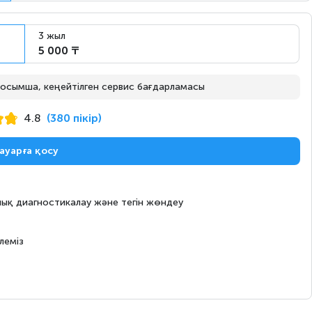
Ертең
Тапсырыс бойынша
3 жыл
5 000 ₸
Ертең
Тапсырыс бойынша
 қосымша, кеңейтілген сервис бағдарламасы
4.8
(380 пікір)
ауарға қосу
Ертең
Тапсырыс бойынша
ық диагностикалау және тегін жөндеу
Ертең
Тапсырыс бойынша
леміз
Ертең
Тапсырыс бойынша