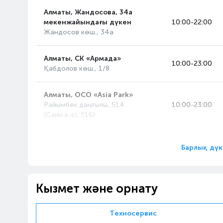
Алматы, Жандосова, 34а
мекенжайындағы дүкен
10:00-22:00
Жандосов көш., 34а
Алматы, СК «Армада»
10:00-23:00
Қабдолов көш., 1/8
Алматы, ОСО «Asia Park»
Райымбек даңғылы, 514
10:00-23:00
(Саин к-сі, 516)
Алматы, «MART» ОСО
10:00-22:00
Барлық дүк
Рихард Зорге көш., 18/4
Алматы, «FORUM» ОСО
10:00-23:00
Кызмет және орнату
Сейфуллин даңғ., 617
Техносервис
Алматы, «Апорт-Молл»