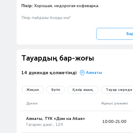
Пікір:
Хорошая, недорогая кофеварка.
Пікір пайдалы болды ма?
Ба
Тауардың бар-жоғы
14 дүкенде қолжетімді
Алматы
Жақын
Бүгін
Қазір ашық
Тауар сөреде
Дүкен
Жұмыс режимі
Алматы, ТҮК «Дом на Абая»
10:00-21:00
Гагарин даңғ., 124