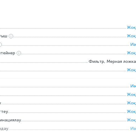
Жоқ
ағыш
Жоқ
Иә
нтейнер
Жоқ
Фильтр, Мерная ложка
Жоқ
Иә
Жоқ
у
Жоқ
ттеу
Жоқ
инациялау
Жоқ
ндау
Иә