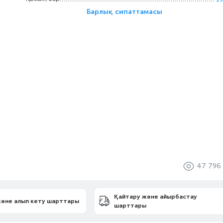
Барлық сипаттамасы
47 796
Қайтару және айырбастау
және алып кету шарттары
шарттары