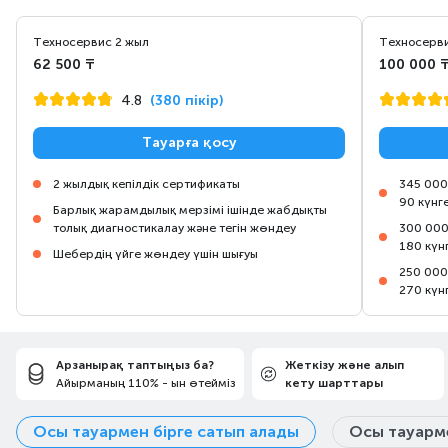
Техносервис 2 жыл
Техносерви
62 500 ₸
100 000 
4.8
(380 пікір)
Тауарға қосу
2 жылдық кепілдік сертификаты
345 000
90 күнг
Барлық жарамдылық мерзімі ішінде жабдықты
толық диагностикалау және тегін жөндеу
300 000
180 күн
Шебердің үйге жөндеу үшін шығуы
250 000
270 күн
Арзанырақ таптыңыз ба?
Жеткізу және алып
Айырманың 110% - ын өтейміз
кету шарттары
Осы тауармен бірге сатып алады
Осы тауарме