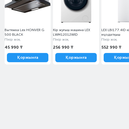
Вытяжка Lex HONVER G
Кір жуғыш машина LEX
LEX LBI177.4ID к
500 BLACK
LWM12012WID
мұздатқыш
Пікір жоқ
Пікір жоқ
Пікір жоқ
45 990 ₸
256 990 ₸
552 990 ₸
Қоржынға
Қоржынға
Қоржы