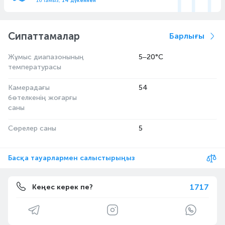
16 тамыз,
14 дүкеннен
Сипаттамалар
Барлығы
Жұмыс диапазонының
5–20°С
температурасы
Камерадағы
54
бөтелкенің жоғарғы
саны
Сөрелер саны
5
Басқа тауарлармен салыстырыңыз
1717
Кеңес керек пе?