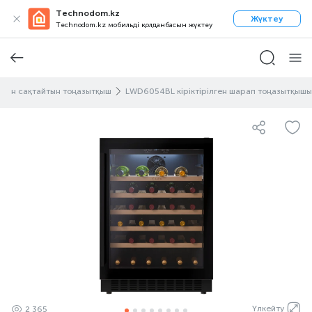
Technodom.kz
Жүктеу
Technodom.kz мобильді қолданбасын жүктеу
сын сақтайтын тоңазытқыш
LWD6054BL кіріктірілген шарап тоңазытқышы
Үлкейту
2 365