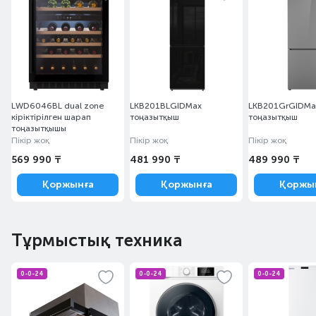
LWD6046BL dual zone
LKB201BLGIDMax
LKB201GrGIDMa
кіріктірілген шарап
тоңазытқыш
тоңазытқыш
тоңазытқышы
Пікір жоқ
Пікір жоқ
Пікір жоқ
569 990 ₸
481 990 ₸
489 990 ₸
Қоржынға
Қоржынға
Қоржы
Тұрмыстық техника
0-0-24
0-0-24
0-0-24