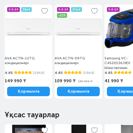
0-0-24
36m2
0-0-24
27m2
0-0-24
-21%
AVA ACTN-12TG
AVA ACTN-09TG
Samsung VC-
кондиционері
кондиционері
C4520S36/XEV
Шаңсорғышы
4.85
(1964)
4.85
(1964)
4.85
149 990 ₸
109 990 ₸
41 990 ₸
139 990 ₸
Қоржынға
Қоржынға
Қоржы
Ұқсас тауарлар