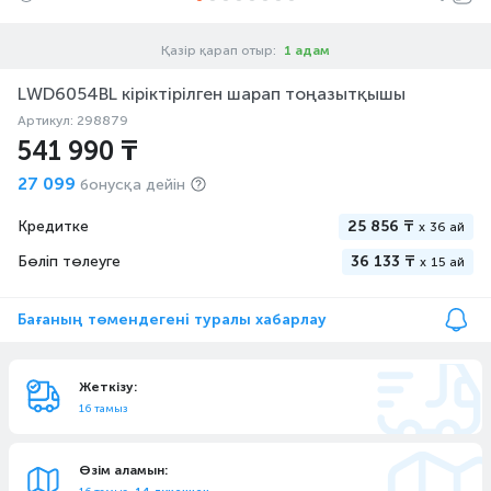
Қазір қарап отыр:
1 адам
LWD6054BL кіріктірілген шарап тоңазытқышы
Артикул: 298879
541 990 ₸
27 099
бонусқа дейін
Кредитке
25 856 ₸
x
36 ай
Бөліп төлеуге
36 133 ₸
x
15 ай
Бағаның төмендегені туралы хабарлау
Жеткізу:
16 тамыз
Өзім аламын: