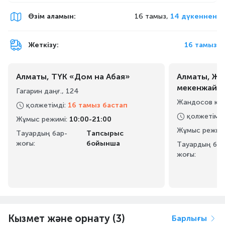
Өзім аламын
:
16 тамыз,
14 дүкеннен
Жеткізу:
16 тамыз
Алматы, ТҮК «Дом на Абая»
Алматы, Жа
мекенжайы
Гагарин даңғ., 124
Жандосов көш
қолжетімді
:
16 тамыз бастап
қолжетімді
Жұмыс режимі
:
10:00-21:00
Жұмыс режим
Тауардың бар-
Тапсырыс
жоғы:
бойынша
Тауардың бар
жоғы:
Кызмет және орнату (3)
Барлығы