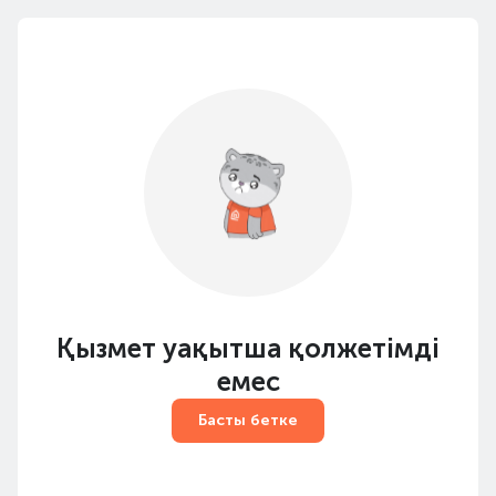
Қызмет уақытша қолжетімді
емес
Басты бетке