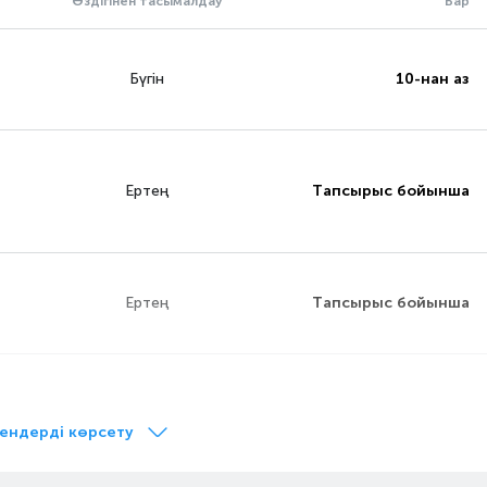
Өздігінен тасымалдау
Бар
Бүгін
10-нан аз
Ертең
Тапсырыс бойынша
Ертең
Тапсырыс бойынша
Ертең
Тапсырыс бойынша
ендерді көрсету