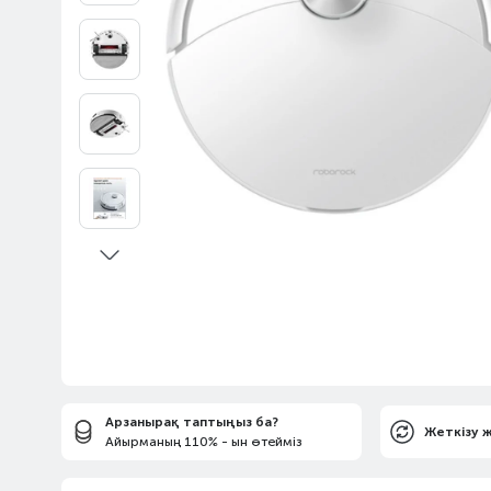
Арзанырақ таптыңыз ба?
Жеткізу 
Айырманың 110% - ын өтейміз