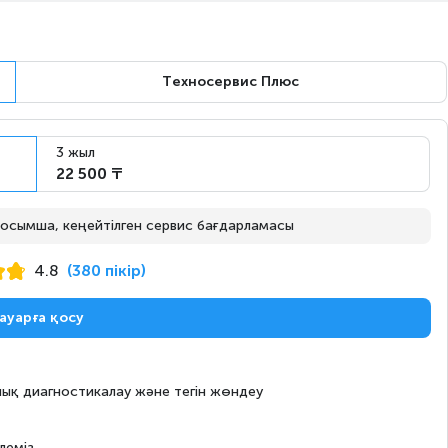
Ертең
Тапсырыс бойынша
Техносервис Плюс
Ертең
Тапсырыс бойынша
3 жыл
22 500 ₸
 қосымша, кеңейтілген сервис бағдарламасы
Ертең
Тапсырыс бойынша
4.8
(380 пікір)
ауарға қосу
Ертең
Тапсырыс бойынша
ық диагностикалау және тегін жөндеу
леміз