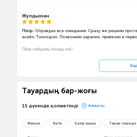
Жулдызхан
Пікір:
Оправдал все ожидания. Сразу же решили проте
асибо Технодом. Позвонили заранее, привезли в перв
Пікір пайдалы болды ма?
Ба
Тауардың бар-жоғы
15 дүкенде қолжетімді
Алматы
Жақын
Бүгін
Қазір ашық
Тауар сөреде