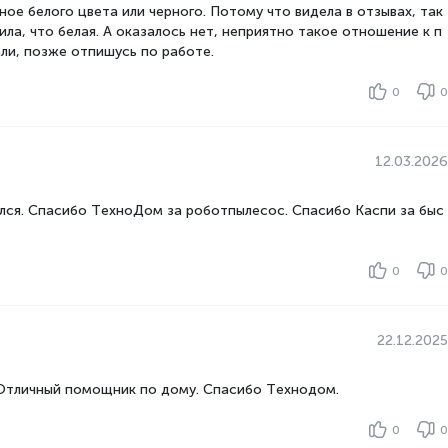
ное белого цвета или черного. Потому что видела в отзывах, так
ила, что белая. А оказалось нет, неприятно такое отношение к п
али, позже отпишусь по работе.
0
0
12.03.2026
ился. Спасибо ТехноДом за роботпылесос. Спасибо Каспи за быс
0
0
22.12.2025
 Отличный помощник по дому. Спасибо Технодом.
0
0