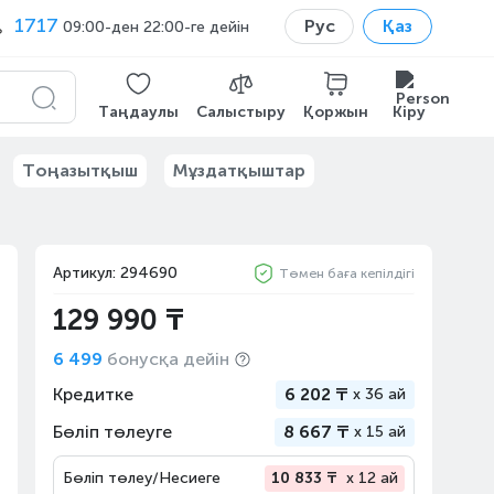
1717
Рус
Қаз
09:00-ден 22:00-ге дейін
Таңдаулы
Салыстыру
Қоржын
Кіру
Тоңазытқыш
Мұздатқыштар
Артикул: 294690
Төмен баға кепілдігі
129 990 ₸
6 499
бонусқа дейін
Кредитке
6 202 ₸
x
36 ай
Бөліп төлеуге
8 667 ₸
x
15 ай
Бөліп төлеу/Несиеге
10 833 ₸
x 12 ай