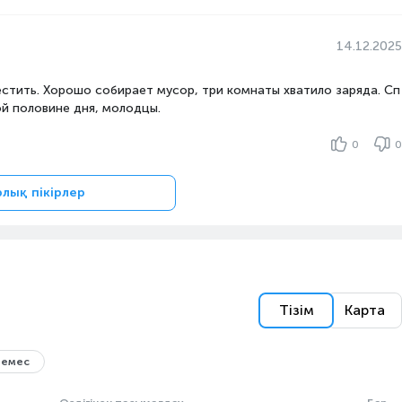
14.12.2025
стить. Хорошо собирает мусор, три комнаты хватило заряда. Сп
ой половине дня, молодцы.
0
0
рлық пікірлер
Тізім
Карта
 емес