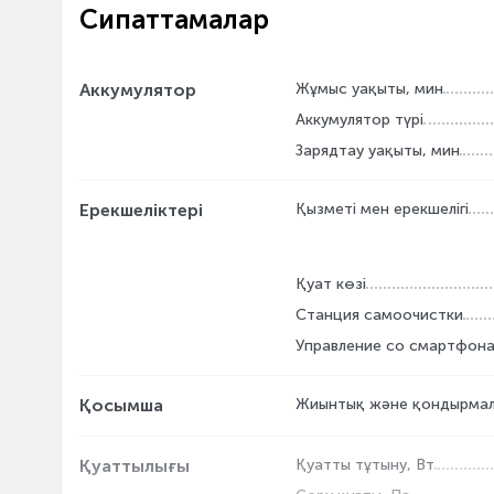
Сипаттамалар
Аккумулятор
Жұмыс уақыты, мин
Аккумулятор түрі
Зарядтау уақыты, мин
Ерекшеліктері
Қызметі мен ерекшелігі
Қуат көзі
Станция самоочистки
Управление со смартфон
Қосымша
Жиынтық және қондырма
Қуаттылығы
Қуатты тұтыну, Вт