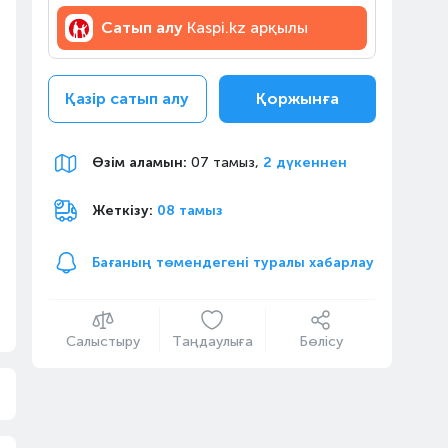
Сатып алу
Kaspi.kz арқылы
Қазір сатып алу
Қоржынға
Өзім аламын
:
07 тамыз,
2 дүкеннен
Жеткізу:
08 тамыз
Бағаның төмендегені туралы хабарлау
Салыстыру
Таңдаулыға
Бөлісу