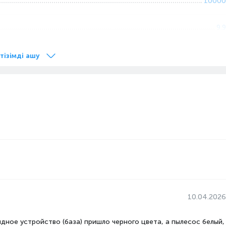
10000
9.9
35.3
 тізімді ашу
4.78
л
0.5
65
Қытай
Контейнер
Белый
 л
0.2
LiDAR Сенсоры
Сымсыз
Сухая, влажная
10.04.2026
Робот шаңсорғыштар
дное устройство (база) пришло черного цвета, а пылесос белый,
м заряде, м2
180