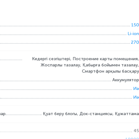
150
Li-ion
270
Кедергі сезгіштері, Построение карты помещения,
Жоспарлы тазалау, Қабырға бойымен тазалау,
Смартфон арқылы басқару
Аккумулятор
Иә
а
Иә
лар
Қуат беру блогы, Док-станциясы, Құжаттама
45