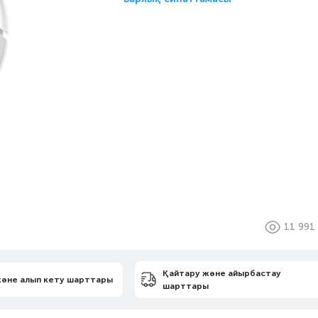
11 991
Қайтару және айырбастау
және алып кету шарттары
шарттары