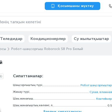
Қосымшаны жүктеу
Теледидар
Кондиционерлер
Су жылытқыштар
осы
Робот-шаңсорғыш Roborock S8 Pro Белый
й
Сипаттамалар:
4)
Шаңсорғыштың түрі
Робот шаңсорғыштар
Жинау түрі
Сухая, влажная
Шаң жинағыш
Контейнер
Шаң жинағыштың көлемі, л
0.5
Барлық сипаттамасы