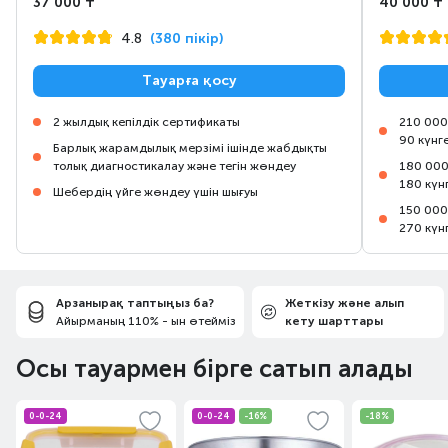
37 000 ₸
40 000 ₸
4.8
(380 пікір)
Тауарға қосу
2 жылдық кепілдік сертификаты
210 000
90 күнг
Барлық жарамдылық мерзімі ішінде жабдықты
толық диагностикалау және тегін жөндеу
180 000
180 күн
Шебердің үйге жөндеу үшін шығуы
150 000
270 күн
Арзанырақ таптыңыз ба?
Жеткізу және алып
Айырманың 110% - ын өтейміз
кету шарттары
Осы тауармен бірге сатып алады
0-0-24
0-0-24
-16%
-18%