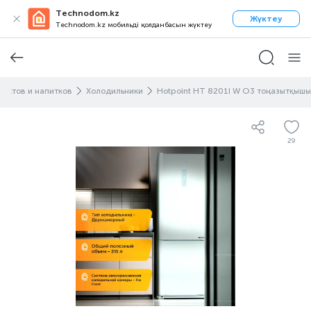
Technodom.kz
Жүктеу
Technodom.kz мобильді қолданбасын жүктеу
уктов и напитков
Холодильники
Hotpoint HT 8201I W O3 тоңазытқышы
29