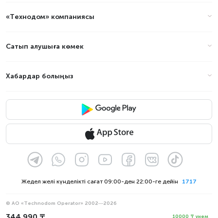
«Технодом» компаниясы
Сатып алушыға көмек
Хабардар болыңыз
Жедел желі күнделікті сағат 09:00-ден 22:00-ге дейін
1717
© АО «Technodom Operator» 2002—2026
Біз қабылдаймыз:
344 990 ₸
10000 ₸ үнем