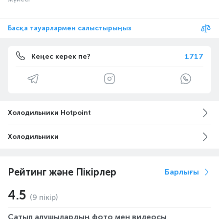
Басқа тауарлармен салыстырыңыз
1717
Кеңес керек пе?
Холодильники Hotpoint
Холодильники
Рейтинг және Пікірлер
Барлығы
4.5
(9 пікір)
Сатып алушылардың фото мен видеосы