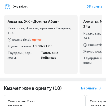
Жеткізу:
08 тамыз
Алматы, ЖК «Дом на Абая»
Алматы, Ма
34а
Казахстан, Алматы, проспект Гагарина,
124
Казахстан, А
34А
қолжетімді
:
ертең
қолжетімді
Жұмыс режимі
:
10:00-21:00
Жұмыс режим
Тауардың бар-
Тапсырыс
жоғы:
бойынша
Тауардың бар
жоғы:
Кызмет және орнату (10)
Барлығы
Техносервис 2 жыл
Техносерви