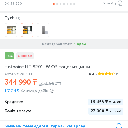
Үлкейту
39 830
Түсі:
ақ
Қазір қарап отыр:
1 адам
-3%
Сөреде
Hotpoint HT 8201I W O3 тоңазытқышы
Артикул: 281911
4.45
(9)
344 990 ₸
354 990 ₸
17 249
бонусқа дейін
Кредитке
16 458 ₸
x
36 ай
Бөліп төлеуге
23 000 ₸
x
15 ай
Бағаның төмендегені туралы хабарлау