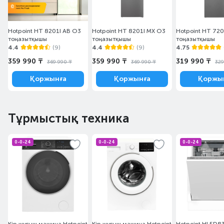
Hotpoint HT 8201I AB O3
Hotpoint HT 8201I MX O3
Hotpoint HT 720
тоңазытқышы
тоңазытқышы
тоңазытқышы
4.4
(9)
4.4
(9)
4.75
359 990 ₸
359 990 ₸
319 990 ₸
369 990 ₸
369 990 ₸
329
Қоржынға
Қоржынға
Қоржы
Тұрмыстық техника
0-0-24
0-0-24
0-0-24