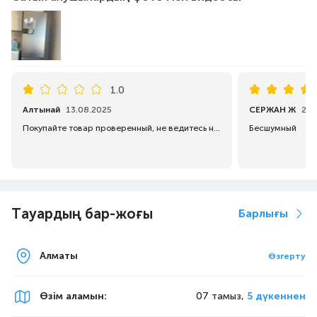
1.0
Алтынай
13.08.2025
СЕРЖАН Ж
29.
Покупайте товар проверенный, не ведитесь на предложение консультантов
Бесшумный
Тауардың бар-жоғы
Барлығы
Алматы
Өзгерту
Өзім аламын
:
07 тамыз,
5 дүкеннен