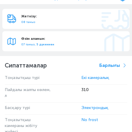
Жеткізу:
08 тамыз
Өзім аламын:
07 тамыз,
5 дүкеннен
Сипаттамалар
Барлығы
Тоңазытқыш түрі
Екі камералық
Пайдалы жалпы көлем,
310
л
Басқару түрі
Электрондық
Тоңазытқыш
No frost
камераны жібіту
жүйесі