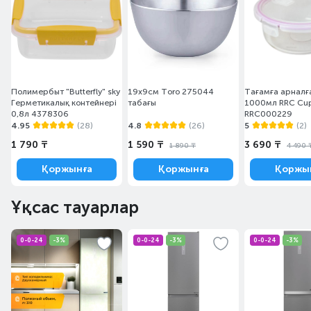
Полимербыт "Butterfly" sky
19х9см Toro 275044
Тағамға арналғ
Герметикалық контейнері
табағы
1000мл RRC Cu
0,8л 4378306
RRC000229
4.95
(28)
4.8
(26)
5
(2)
1 790 ₸
1 590 ₸
3 690 ₸
1 890 ₸
4 490 
Қоржынға
Қоржынға
Қоржы
Ұқсас тауарлар
0-0-24
-3%
0-0-24
-3%
0-0-24
-3%