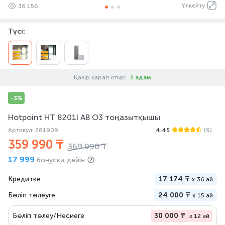
Үлкейту
36 156
Түсі:
Қазір қарап отыр:
1 адам
-3%
Hotpoint HT 8201I AB O3 тоңазытқышы
Артикул: 281909
4.45
(9)
359 990 ₸
369 990 ₸
17 999
бонусқа дейін
Кредитке
17 174 ₸
x
36 ай
Бөліп төлеуге
24 000 ₸
x
15 ай
Бөліп төлеу/Несиеге
30 000 ₸
x 12 ай