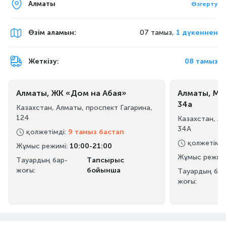
Алматы
Өзгерту
Өзім аламын
:
07 тамыз,
1 дүкеннен
Жеткізу:
08 тамыз
Алматы, ЖК «Дом на Абая»
Алматы, Ма
34а
Казахстан, Алматы, проспект Гагарина,
124
Казахстан, А
34А
қолжетімді
:
9 тамыз бастап
қолжетімді
Жұмыс режимі
:
10:00-21:00
Жұмыс режим
Тауардың бар-
Тапсырыс
жоғы:
бойынша
Тауардың бар
жоғы: