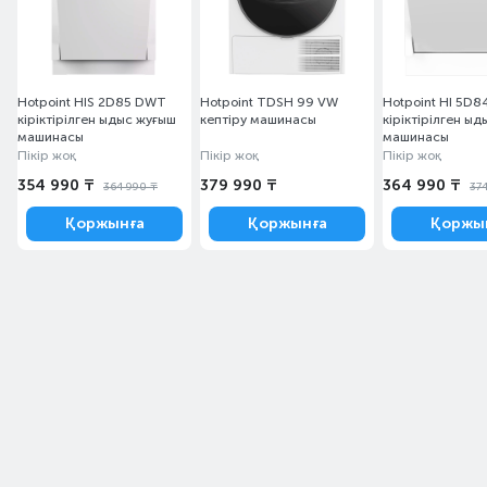
Hotpoint HIS 2D85 DWT
Hotpoint TDSH 99 VW
Hotpoint HI 5D
кіріктірілген ыдыс жуғыш
кептіру машинасы
кіріктірілген ы
машинасы
машинасы
Пікір жоқ
Пікір жоқ
Пікір жоқ
354 990 ₸
379 990 ₸
364 990 ₸
364 990 ₸
37
Қоржынға
Қоржынға
Қоржы