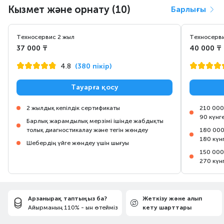
Кызмет және орнату (10)
Барлығы
Техносервис 2 жыл
Техносерви
37 000 ₸
40 000 ₸
4.8
(380 пікір)
Тауарға қосу
2 жылдық кепілдік сертификаты
210 000
90 күнг
Барлық жарамдылық мерзімі ішінде жабдықты
толық диагностикалау және тегін жөндеу
180 000
180 күн
Шебердің үйге жөндеу үшін шығуы
150 000
270 күн
Арзанырақ таптыңыз ба?
Жеткізу және алып
Айырманың 110% - ын өтейміз
кету шарттары