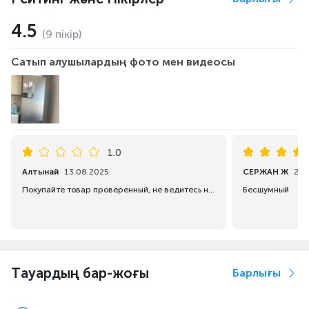
4.5
(9 пікір)
Сатып алушылардың фото мен видеосы
1.0
Алтынай
13.08.2025
СЕРЖАН Ж
29.
Покупайте товар проверенный, не ведитесь на предложение консультантов
Бесшумный
Тауардың бар-жоғы
Барлығы