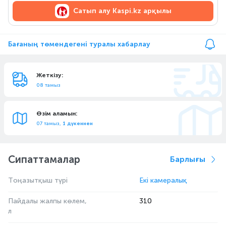
Сатып алу
Kaspi.kz арқылы
Бағаның төмендегені туралы хабарлау
Жеткізу:
08 тамыз
Өзім аламын:
07 тамыз,
1 дүкеннен
Сипаттамалар
Барлығы
Тоңазытқыш түрі
Екі камералық
Пайдалы жалпы көлем,
310
л