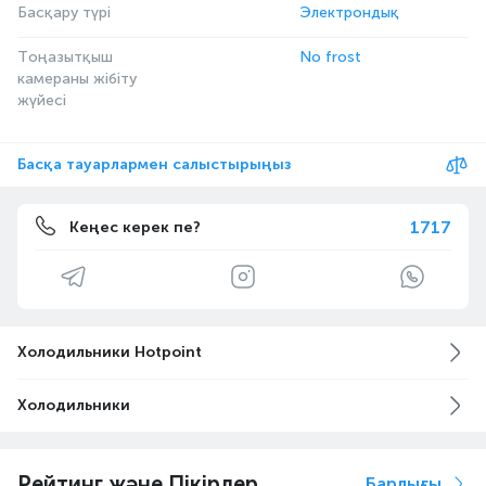
Басқару түрі
Электрондық
Тоңазытқыш
No frost
камераны жібіту
жүйесі
Басқа тауарлармен салыстырыңыз
1717
Кеңес керек пе?
Холодильники Hotpoint
Холодильники
Рейтинг және Пікірлер
Барлығы