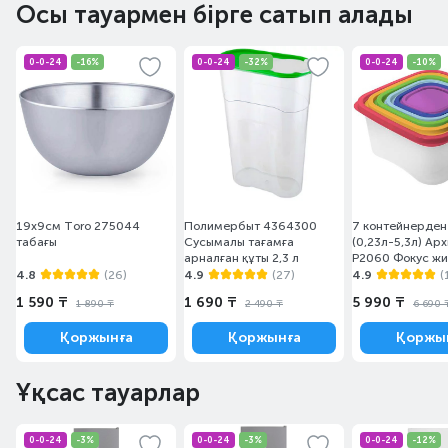
Осы тауармен бірге сатып алады
0-0-24
-16%
0-0-24
-32%
0-0-24
-10%
19х9см Toro 275044
Полимербыт 4364300
7 контейнерден
табағы
Сусымалы тағамға
(0,23л-5,3л) Ар
арналған құты 2,3 л
Р2060 Фокус жи
4.8
(26)
4.9
(27)
4.9
(
1 590 ₸
1 690 ₸
5 990 ₸
1 890 ₸
2 490 ₸
6 690 
Қоржынға
Қоржынға
Қоржы
Ұқсас тауарлар
0-0-24
-3%
0-0-24
-3%
0-0-24
-12%