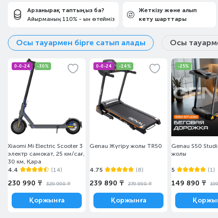
Арзанырақ таптыңыз ба?
Жеткізу және алып
Айырманың 110% - ын өтейміз
кету шарттары
Осы тауармен бірге сатып алады
Осы тауарме
0-0-24
-30%
0-0-24
-14%
-25%
Xiaomi Mi Electric Scooter 3
Genau Жүгіру жолы TR50
Genau S50 Studi
электр самокат, 25 км/сағ,
жолы
30 км, Қара
4.4
(14)
4.75
(8)
5
(1)
230 990 ₸
239 890 ₸
149 890 ₸
329 990 ₸
279 990 ₸
19
Қоржынға
Қоржынға
Қоржы