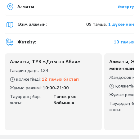
Алматы
Өзгерту
Өзім аламын
:
09 тамыз,
1 дүкеннен
Жеткізу:
10 тамыз
Алматы, ТҮК «Дом на Абая»
Алматы, Жа
мекенжайы
Гагарин даңғ., 124
Жандосов көш
қолжетімді
:
12 тамыз бастап
қолжетімді
Жұмыс режимі
:
10:00-21:00
Жұмыс режим
Тауардың бар-
Тапсырыс
жоғы:
бойынша
Тауардың бар
жоғы: