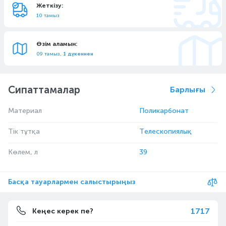
Жеткізу:
10 тамыз
Өзім аламын:
09 тамыз,
1 дүкеннен
Сипаттамалар
Барлығы
Материал
Поликарбонат
Тік тұтқа
Телескопиялық
Көлем, л
39
Басқа тауарлармен салыстырыңыз
1717
Кеңес керек пе?