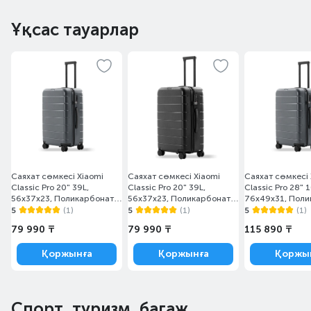
Ұқсас тауарлар
Саяхат сөмкесі Xiaomi
Саяхат сөмкесі Xiaomi
Саяхат сөмкесі 
Classic Pro 20" 39L,
Classic Pro 20" 39L,
Classic Pro 28" 
56x37x23, Поликарбонат,
56x37x23, Поликарбонат,
76x49x31, Поли
Gray (BHR8603GL)
Black (BHR8602GL)
Gray (BHR8604
5
(1)
5
(1)
5
(1)
79 990 ₸
79 990 ₸
115 890 ₸
Қоржынға
Қоржынға
Қоржы
Спорт, туризм, багаж