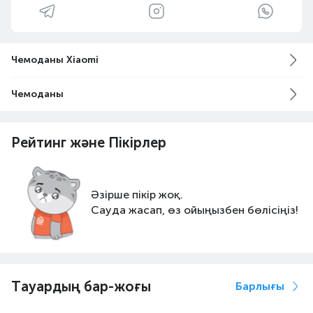
Чемоданы Xiaomi
Чемоданы
Рейтинг және Пікірлер
Әзірше пікір жоқ.
Сауда жасап, өз ойыңызбен бөлісіңіз!
Тауардың бар-жоғы
Барлығы