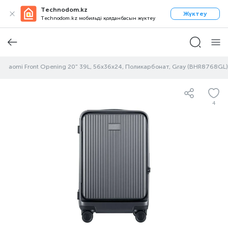
Technodom.kz
Жүктеу
Technodom.kz мобильді қолданбасын жүктеу
і Xiaomi Front Opening 20" 39L, 56x36x24, Поликарбонат, Gray (BHR8768GL)
4