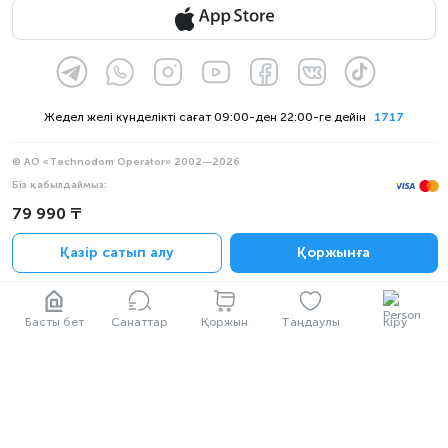
Жедел желі күнделікті сағат 09:00-ден 22:00-ге дейін
1717
© АО «Technodom Operator» 2002—2026
Біз қабылдаймыз:
Ресми хабарлама
79 990 ₸
Құпиялылық саясаты
Қазір сатып алу
Қоржынға
Басты бет
Санаттар
Қоржын
Таңдаулы
Кіру