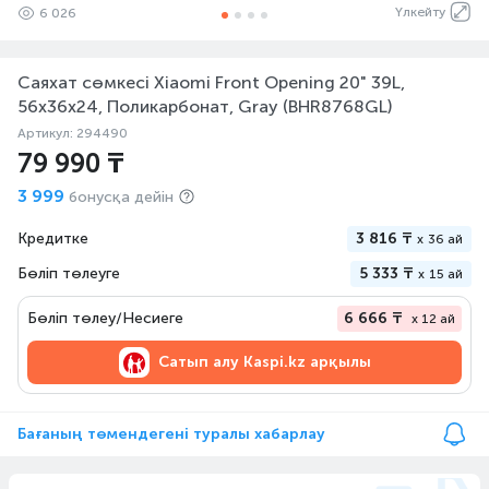
Үлкейту
6 026
Саяхат сөмкесі Xiaomi Front Opening 20" 39L,
56x36x24, Поликарбонат, Gray (BHR8768GL)
Артикул: 294490
79 990 ₸
3 999
бонусқа дейін
Кредитке
3 816 ₸
x
36 ай
Бөліп төлеуге
5 333 ₸
x
15 ай
Бөліп төлеу/Несиеге
6 666 ₸
x 12 ай
Сатып алу
Kaspi.kz арқылы
Бағаның төмендегені туралы хабарлау