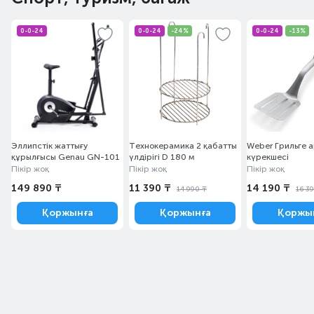
0-0-24
0-0-24
-24%
0-0-24
-13%
Эллипстік жаттығу
Технокерамика 2 қабатты
Weber Грильге 
құрылғысы Genau GN-101
үлдірігі D 180 м
күрекшесі
Пікір жоқ
Пікір жоқ
Пікір жоқ
149 890 ₸
11 390 ₸
14 190 ₸
14 990 ₸
16 3
Қоржынға
Қоржынға
Қоржы