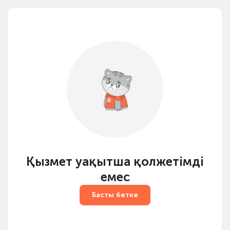
Қызмет уақытша қолжетімді
емес
Басты бетке