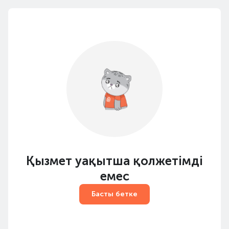
Қызмет уақытша қолжетімді
емес
Басты бетке