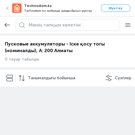
Technodom.kz
Жүктеу
Technodom.kz мобильді қолданбасын жүктеу
Пусковые аккумуляторы - Іске қосу тогы
(номиналды), А: 200 Алматы
0 тауар табылды
Танымалдығы бойынша
Сүзгілер