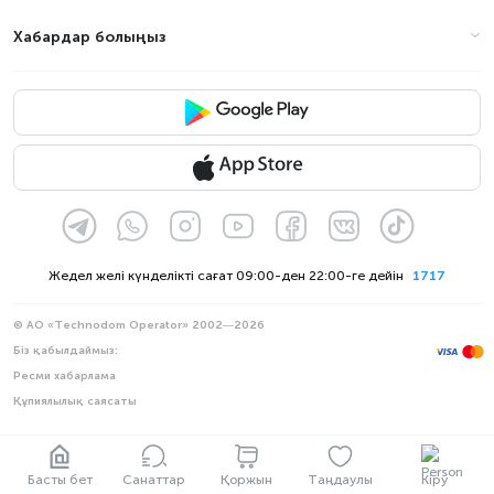
Хабардар болыңыз
Жедел желі күнделікті сағат 09:00-ден 22:00-ге дейін
1717
© АО «Technodom Operator» 2002—2026
Біз қабылдаймыз:
Ресми хабарлама
Құпиялылық саясаты
Басты бет
Санаттар
Қоржын
Таңдаулы
Кіру