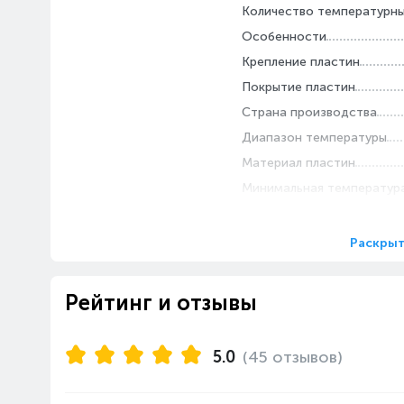
Количество температурн
6200 авторизованных
сервисных центров по
Особенности
всему миру.
Крепление пластин
Покрытие пластин
Страна производства
Диапазон температуры
Материал пластин
Минимальная температура
Функции
Длина сетевого шнура, м
Раскрыт
Дисплей
Индикатор включения
Рейтинг и отзывы
Ионизация
Предпочитаемая длина ш
5.0
(45 отзывов)
Блокировка пластин
Вращение шнура 360°