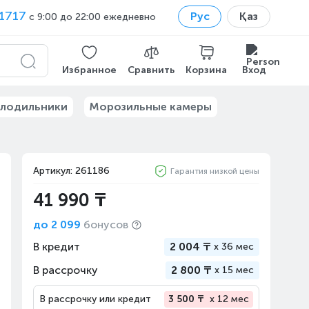
1717
Рус
Қаз
с 9:00 до 22:00 ежедневно
Избранное
Сравнить
Корзина
Вход
лодильники
Морозильные камеры
Артикул: 261186
Гарантия низкой цены
41 990 ₸
до
2 099
бонусов
В кредит
2 004 ₸
x
36 мес
В рассрочку
2 800 ₸
x
15 мес
В рассрочку или кредит
3 500 ₸
x 12 мес