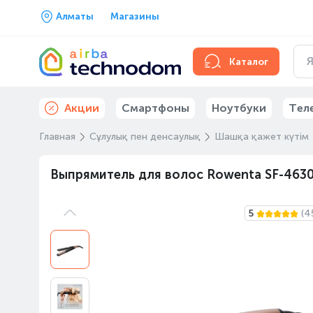
Алматы
Магазины
Каталог
Акции
Смартфоны
Ноутбуки
Тел
Главная
Сұлулық пен денсаулық
Шашқа қажет күтім
Выпрямитель для волос Rowenta SF-463
5
(4