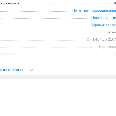
ых режимов
8
Петля для подвешивания
Неподвижные
Керамическое
Китай
От 140° до 210°
Керамика
 нагрева, С
140
1.8
ь весь список
Да
Да
Да
нура
До 1.8м
Да
Да