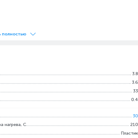
Быстрый нагрев
Удобные функции
Прибор готов к работе
Специальная система
ь полностью
всего через 30 секунд
блокировки позволяет
после включения –
легко хранить
успеете сделать
выпрямитель, а
потрясающую укладку
вращающийся на 360 °С
даже в утренней спешке.
шнур обеспечивает
свободу движений во
3.8
время укладки.
3.6
33
0.4
30
а нагрева, С
210
Пластик