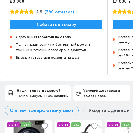
20 000 ₸
17 000 ₸
4.8
(380 отзывов)
Добавить к товару
Сертификат гарантии на 2 года
Компенс
дней до
Полная диагностика и бесплатный ремонт
техники в течении всего срока действия
Компенс
до 180 
Выезд мастера для ремонта на дом
Компенс
дня до 
Нашли товар дешевле?
Условия доставки и
Компенсируем 110% разницы
самовывоза
С этим товаром покупают
Уход за одеждой
0-0-24
-12%
0-0-24
-19%
0-0-24
-31%