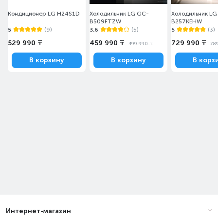
Кондиционер LG H24S1D
Холодильник LG GC-
Холодильник LG
B509FTZW
B257KEHW
5
(9)
3.6
(5)
5
(3)
529 990 ₸
459 990 ₸
729 990 ₸
499 990 ₸
78
В корзину
В корзину
В корз
Интернет-магазин