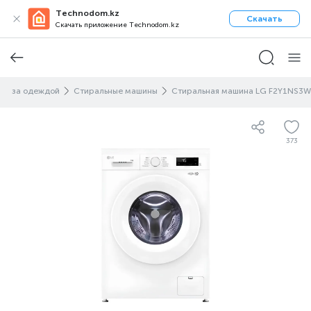
Technodom.kz
Скачать
Скачать приложение Technodom.kz
од за одеждой
Стиральные машины
Стиральная машина LG F2Y1NS3W
373