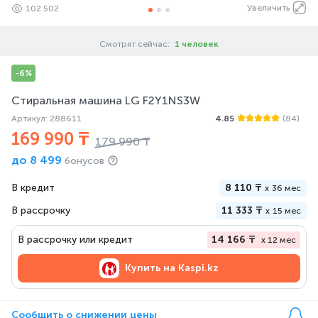
Увеличить
102 502
Смотрят сейчас:
1 человек
-6%
Стиральная машина LG F2Y1NS3W
Артикул: 288611
4.85
(84)
169 990 ₸
179 990 ₸
до
8 499
бонусов
В кредит
8 110 ₸
x
36 мес
В рассрочку
11 333 ₸
x
15 мес
В рассрочку или кредит
14 166 ₸
x 12 мес
Купить на
Kaspi.kz
Сообщить о снижении цены