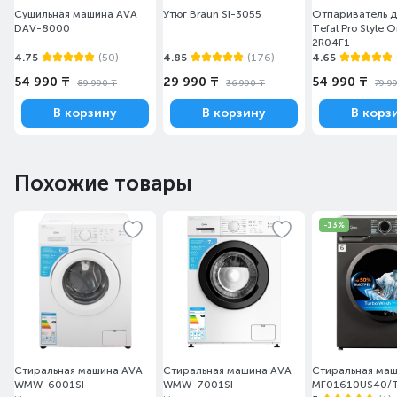
Сушильная машина AVA
Утюг Braun SI-3055
Отпариватель 
DAV-8000
Tefal Pro Style 
2R04F1
4.75
(50)
4.85
(176)
4.65
54 990 ₸
29 990 ₸
54 990 ₸
89 990 ₸
36 990 ₸
79 9
В корзину
В корзину
В корз
Похожие товары
-13%
Стиральная машина AVA
Стиральная машина AVA
Стиральная маш
WMW-6001SI
WMW-7001SI
MF01610US40/