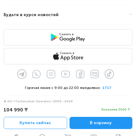
Будьте в курсе новостей
Скачать в
Скачать в
Горячая линия с 9:00 до 22:00 ежедневно
1717
© АО «Technodom Operator» 2002—2026
Мы принимаем:
104 990 ₸
Экономия 5000 ₸
Официальное уведомление
Купить сейчас
В корзину
Политика конфиденциальности