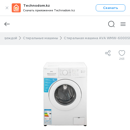
Technodom.kz
Скачать
Скачать приложение Technodom.kz
а одеждой
Стиральные машины
Стиральная машина AVA WMW-6000SI
263