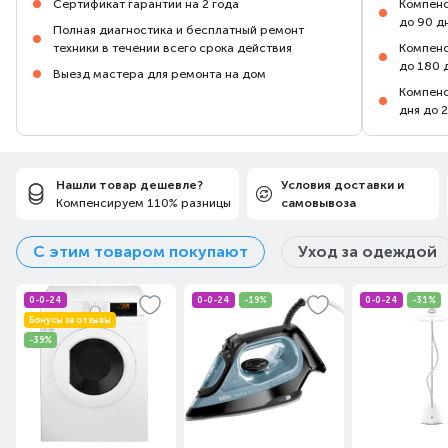
Сертификат гарантии на 2 года
Компенс
до 90 д
Полная диагностика и бесплатный ремонт
техники в течении всего срока действия
Компенс
до 180 
Выезд мастера для ремонта на дом
Компенс
дня до 
Нашли товар дешевле?
Условия доставки и
Компенсируем 110% разницы
самовывоза
С этим товаром покупают
Уход за одеждой
0-0-24
0-0-24
-19%
0-0-24
-31%
Бонусы за отзывы
-39%