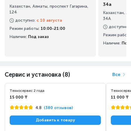
34а
Казахстан, Алматы, проспект Гагарина,
124
Казахстан, А
34А
доступно
:
с 10 августа
доступно
:
Режим работы
:
10:00-21:00
Режим работ
Наличие:
Под заказ
Наличие:
Под 
Сервис и установка (8)
Все
Техносервис 2 года
Техносерви
15 000 ₸
11 000 ₸
4.8
(380 отзывов)
Добавить к товару