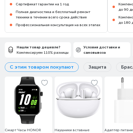
Сертификат гарантии на 1 год
Компенс
до 90 д
Полная диагностика и бесплатный ремонт
техники в течении всего срока действия
Компенс
до 180 
Профессиональная консультация на всех этапах
Нашли товар дешевле?
Условия доставки и
Компенсируем 110% разницы
самовывоза
С этим товаром покупают
Защита
Брас
Смарт Часы HONOR
Наушники вставные
Адаптер питани