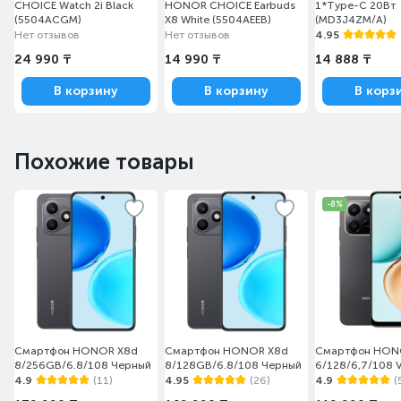
CHOICE Watch 2i Black
HONOR CHOICE Earbuds
1*Type-C 20Вт
(5504ACGM)
X8 White (5504AEEB)
(MD3J4ZM/A)
Нет отзывов
Нет отзывов
4.95
24 990 ₸
14 990 ₸
14 888 ₸
В корзину
В корзину
В корз
Похожие товары
-8%
Смартфон HONOR X8d
Смартфон HONOR X8d
Смартфон HON
8/256GB/6.8/108 Черный
8/128GB/6.8/108 Черный
6/128/6,7/108 V
4.9
(11)
4.95
(26)
4.9
(