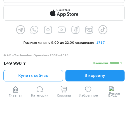
Скачать в
Горячая линия с 9:00 до 22:00 ежедневно
1717
© АО «Technodom Operator» 2002—2026
Мы принимаем:
149 990 ₸
Экономия 30000 ₸
Официальное уведомление
Купить сейчас
В корзину
Политика конфиденциальности
Главная
Категории
Корзина
Избранное
Вход