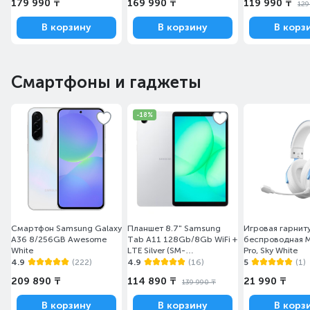
179 990 ₸
169 990 ₸
119 990 ₸
129
В корзину
В корзину
В корз
Смартфоны и гаджеты
-18%
Смартфон Samsung Galaxy
Планшет 8.7" Samsung
Игровая гарнит
A36 8/256GB Awesome
Tab A11 128Gb/8Gb WiFi +
беспроводная 
White
LTE Silver (SM-
Pro, Sky White
X135FZSESKZ)
4.9
(222)
4.9
(16)
5
(1)
209 890 ₸
114 890 ₸
21 990 ₸
139 990 ₸
В корзину
В корзину
В корз