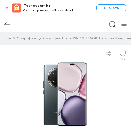
Technodom.kz
Скачать
Скачать приложение Technodom.kz
лефоны
Смартфоны
Смартфон Honor X9c 12/256GB Титановый черный
212