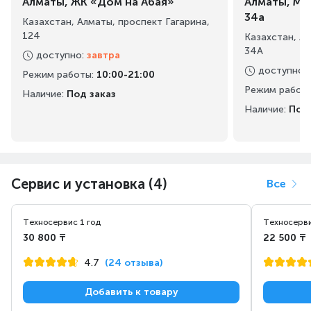
Алматы, ЖК «Дом на Абая»
Алматы, Ма
34а
Казахстан, Алматы, проспект Гагарина,
124
Казахстан, А
34А
доступно
:
завтра
доступно
:
Режим работы
:
10:00-21:00
Режим работ
Наличие:
Под заказ
Наличие:
Под 
Сервис и установка (4)
Все
Техносервис 1 год
Техносерви
30 800 ₸
22 500 ₸
4.7
(24 отзыва)
Добавить к товару