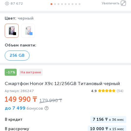
Увеличить
87 672
Цвет:
черный
Объем памяти
:
256 GB
-17%
На витрине
Смартфон Honor X9c 12/256GB Титановый черный
Артикул: 286247
4.9
(34)
149 990 ₸
179 990 ₸
до
7 499
бонусов
В кредит
7 156 ₸
x
36 мес
В рассрочку
10 000 ₸
x
15 мес