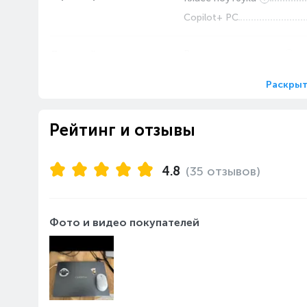
Copilot+ PC
Дисплей
Разрешение дисплея
Диагональ дисплея, дюйм
Раскрыт
Яркость (Нит)
Частота обновления экра
Рейтинг и отзывы
Тип матрицы экрана
Память
Объем SSD накопителя, Г
4.8
(35 отзывов)
Тип накопителя
Объем оперативной памят
Фото и видео покупателей
Операционная
Операционная система
система
Предупреждение
Интерфейсы
Разъёмы на корпусе