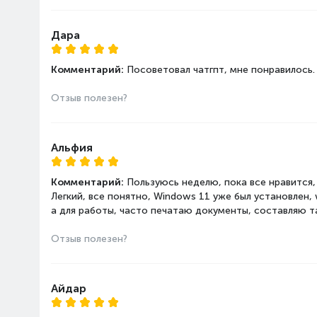
Сетевые
Bluetooth
Дара
подключения
Поддержка Wi-Fi
Комментарий:
Посоветовал чатгпт, мне понравилось.
Дополнительные
Встроенная вебкамера
Отзыв полезен?
характеристики
Тип привода
Подсветка клавиатуры
Сканер отпечатка пальце
Альфия
Модельный год
Комментарий:
Пользуюсь неделю, пока все нравится,
Легкий, все понятно, Windows 11 уже был установлен, 
Габариты
Ширина, мм
а для работы, часто печатаю документы, составляю таб
Толщина, мм
Отзыв полезен?
Длина, мм
Вес, кг
Материал корпуса
Айдар