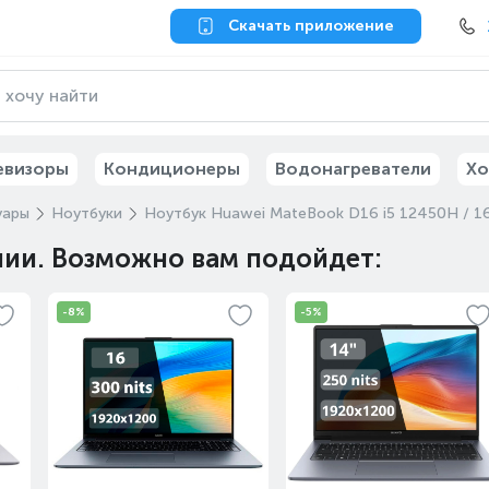
Скачать приложение
евизоры
Кондиционеры
Водонагреватели
Хо
уары
Ноутбуки
Ноутбук Huawei MateBook D16 i5 12450H / 16ГБ
чии. Возможно вам подойдет:
-8%
-5%