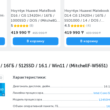
Ноутбук Huawei MateBook
Ноутбук Huawei Matebook
0H-
D16 / Ci5 13420H / 16ГБ /
D14 Ci5 13420H / 16ГБ /
1000SSD / DOS / (MitchellG-
SSD1000 / 14 / DOS /
W5611/DOS)
(MendelG-W5611D/DOS)
5
(8)
4.5
(4)
419 990 ₸
419 990 ₸
455 990 ₸
439 990 ₸
В корзину
В корзину
16ГБ / 512SSD / 16.1 / Win11 / (MitchellF-W5651)
Характеристики:
5)
Диагональ дисплея, дюйм
16.1
Линейка процессора
Intel Core i5
Модель процессора
12450H
Объем оперативной памяти, ГБ
16