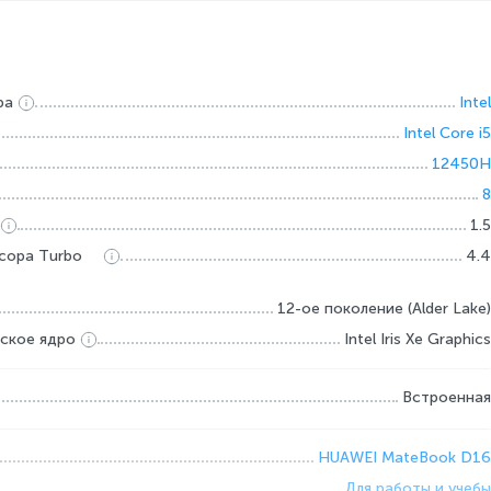
ра
Intel
Intel Core i5
12450H
8
1.5
сора Turbo
4.4
12-ое поколение (Alder Lake)
ское ядро
Intel Iris Xe Graphics
Встроенная
HUAWEI MateBook D16
Для работы и учебы