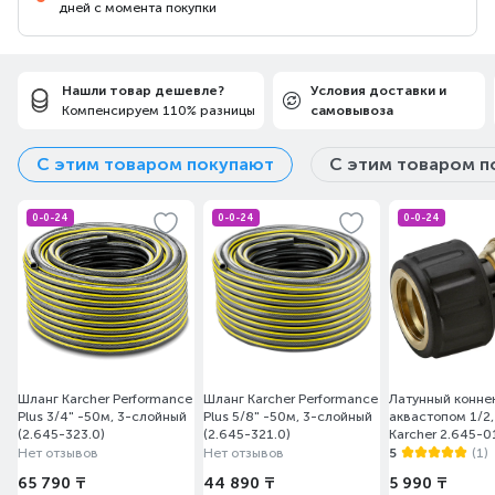
дней с момента покупки
Нашли товар дешевле?
Условия доставки и
Компенсируем 110% разницы
самовывоза
С этим товаром покупают
С этим товаром п
0-0-24
0-0-24
0-0-24
Шланг Karcher Performance
Шланг Karcher Performance
Латунный конне
Plus 3/4" -50м, 3-слойный
Plus 5/8" -50м, 3-слойный
аквастопом 1/2,
(2.645-323.0)
(2.645-321.0)
Karcher 2.645-0
Нет отзывов
Нет отзывов
5
(1)
65 790 ₸
44 890 ₸
5 990 ₸