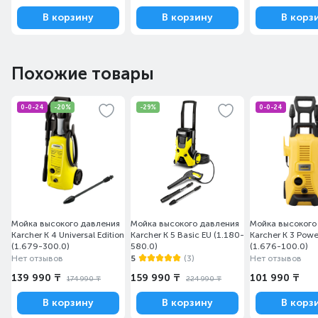
В корзину
В корзину
В корз
Похожие товары
0-0-24
-20%
-29%
0-0-24
Мойка высокого давления
Мойка высокого давления
Мойка высокого
Karcher K 4 Universal Edition
Karcher K 5 Basic EU (1.180-
Karcher K 3 Powe
(1.679-300.0)
580.0)
(1.676-100.0)
Нет отзывов
5
(3)
Нет отзывов
139 990 ₸
159 990 ₸
101 990 ₸
174 990 ₸
224 990 ₸
В корзину
В корзину
В корз