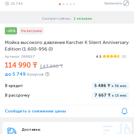
Увеличить
25 743
Смотрят сейчас:
1 человек
-20%
На витрине
Мойка высокого давления Karcher K Silent Anniversary
Edition (1.600-956.0)
Артикул: 288897
4.5
(2)
114 990 ₸
143 990 ₸
до
5 749
бонусов
В кредит
5 486 ₸
x
36 мес
В рассрочку
7 667 ₸
x
15 мес
Сообщить о снижении цены
Доставка: