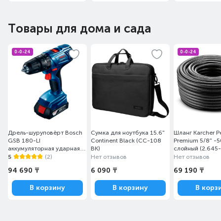
Товары для дома и сада
0-0-24
0-0-24
Дрель-шуруповёрт Bosch
Сумка для ноутбука 15.6"
Шланг Karcher P
GSB 180-LI
Continent Black (CC-108
Premium 5/8" -5
аккумуляторная ударная 2
BK)
слойный (2.645-
акк (06019F8307)
5
(2)
Нет отзывов
Нет отзывов
94 690 ₸
6 090 ₸
69 190 ₸
В корзину
В корзину
В корз