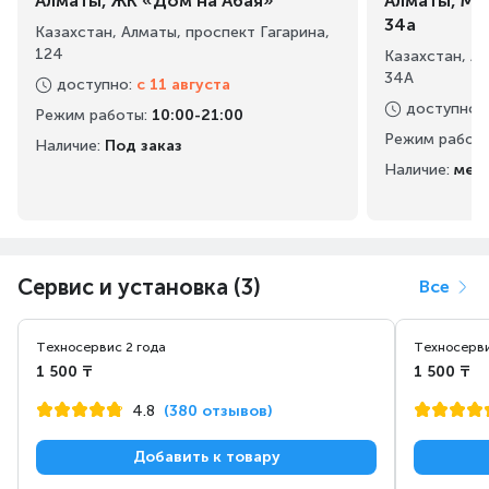
Алматы, ЖК «Дом на Абая»
Алматы, Ма
34а
Казахстан, Алматы, проспект Гагарина,
124
Казахстан, А
34А
доступно
:
с 11 августа
доступно
:
Режим работы
:
10:00-21:00
Режим работ
Наличие:
Под заказ
Наличие:
мен
Сервис и установка (3)
Все
Техносервис 2 года
Техносерви
1 500 ₸
1 500 ₸
4.8
(380 отзывов)
Добавить к товару