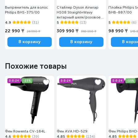
Выпрямитель для волос
Стайлер Dyson Airwrap
Плойка Philips 
Philips BHS-375/00
HS08 Straight+Wavy
BHB-887/00
янтарный шелк/розовое
шампанское
4.9
(31)
5
(13)
5
(6)
22 990 ₸
309 990 ₸
98 990 ₸
26 990 ₸
369 990 ₸
145 
В корзину
В корзину
В корз
Похожие товары
0-0-24
-23%
0-0-24
0-0-24
-15%
Фен Rowenta CV-184L
Фен AVA HD-529
Фен Philips BH
4.6
(39)
4.85
(134)
4.85