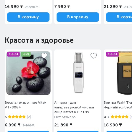
16 990 ₸
7 990 ₸
21 290 ₸
21 990 ₸
24 9
В корзину
В корзину
В корз
Красота и здоровье
0-0-24
-26%
0-0-24
Весы электронные Vitek
Аппарат для
Бритва Wahl Tra
VT-8084
ультразвуковой чистки
Черный/золото
лица Kitfort КТ-3189
5
(2)
Нет отзывов
4.7
(
6 990 ₸
21 890 ₸
16 990 ₸
9 390 ₸