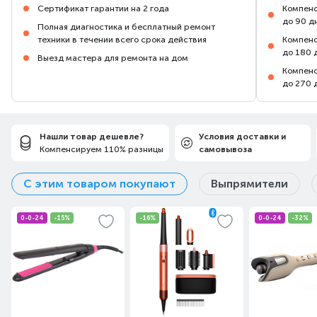
Сертификат гарантии на 2 года
Компенс
до 90 д
Полная диагностика и бесплатный ремонт
техники в течении всего срока действия
Компенс
до 180 
Выезд мастера для ремонта на дом
Компенс
до 270 
Нашли товар дешевле?
Условия доставки и
Компенсируем 110% разницы
самовывоза
С этим товаром покупают
Выпрямители
0-0-24
-15%
-16%
0-0-24
-32%