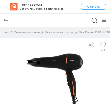
Technodom.kz
Скачать
Скачать приложение Technodom.kz
оровье
Уход за волосами
Фены и фены-щётки
Фен Polaris PHD-2038
135