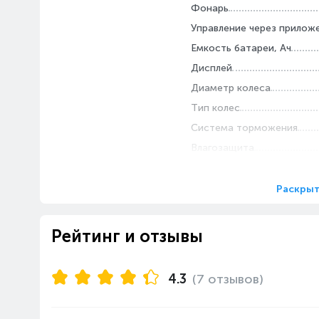
Оптимизированная мощность аккумулятора г
Фонарь
поездка с регулируемым режим
Управление через прилож
Емкость батареи, Ач
Дисплей
Диаметр колеса
Тип колес
Система торможения
Влагозащита
Складная конструкция
Раскрыт
Рейтинг и отзывы
4.3
(7 отзывов)