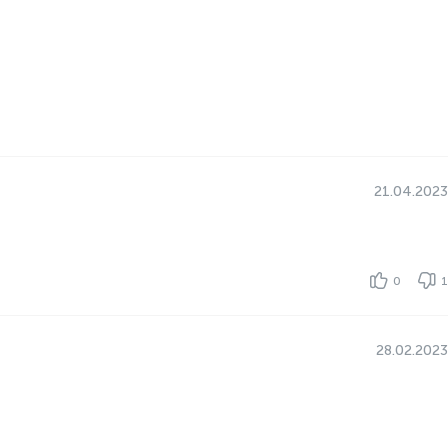
двигателя 600 Вт
айтесь скоростью
21.04.2023
0
1
28.02.2023