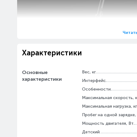
Читат
Характеристики
Основные
Вес, кг
характеристики
Интерфейс
Особенности
Максимальная скорость, 
Максимальная нагрузка, кг
Повышенная 
Пробег на одной зарядке,
Мощность двигателя, Вт
Электросамокат Xiaomi Electric Scooter Pr
Детский