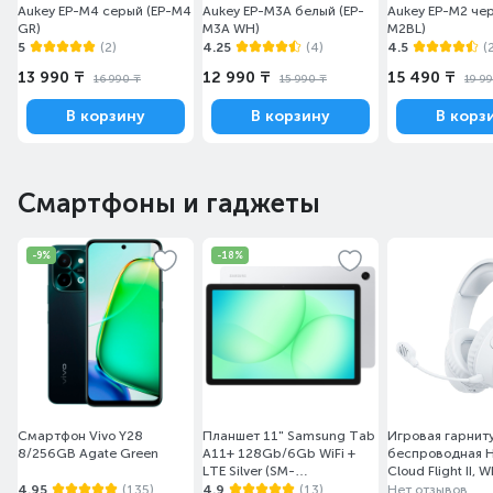
Aukey EP-M4 серый (EP-M4
Aukey EP-M3A белый (EP-
Aukey EP-M2 чер
GR)
M3A WH)
M2BL)
5
(2)
4.25
(4)
4.5
(
13 990 ₸
12 990 ₸
15 490 ₸
16 990 ₸
15 990 ₸
19 9
В корзину
В корзину
В корз
Смартфоны и гаджеты
-9%
-18%
Смартфон Vivo Y28
Планшет 11" Samsung Tab
Игровая гарнит
8/256GB Agate Green
A11+ 128Gb/6Gb WiFi +
беспроводная H
LTE Silver (SM-
Cloud Flight II, W
X236BZSASKZ)
(B5VC5AA)
4.95
(135)
4.9
(13)
Нет отзывов