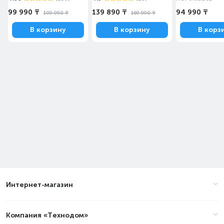
99 990 ₸
139 890 ₸
94 990 ₸
109 990 ₸
169 990 ₸
В корзину
В корзину
В корз
Интернет-магазин
Компания «Технодом»