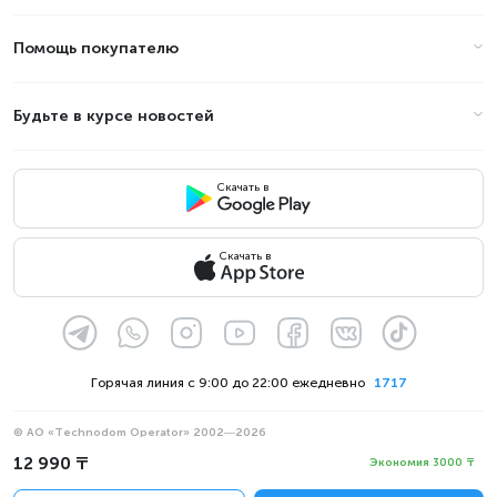
Помощь покупателю
Будьте в курсе новостей
Скачать в
Скачать в
Горячая линия с 9:00 до 22:00 ежедневно
1717
© АО «Technodom Operator» 2002—2026
Мы принимаем:
12 990 ₸
Экономия 3000 ₸
Официальное уведомление