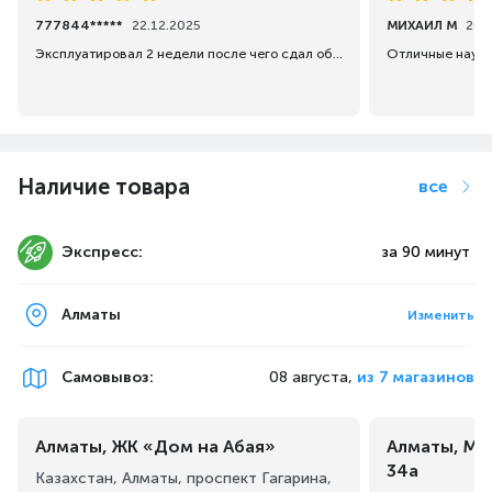
777844*****
22.12.2025
МИХАИЛ М
20.
Эксплуатировал 2 недели после чего сдал обратно, очень плохая синхронизация наушников, часто отключались , поэтому сдали обратно, теперь ждём возврат средств.
Отличные наушн
Наличие товара
все
Экспресс:
за 90 минут
Алматы
Изменить
Самовывоз
:
08 августа,
из 7 магазинов
Алматы, ЖК «Дом на Абая»
Алматы, Ма
34а
Казахстан, Алматы, проспект Гагарина,