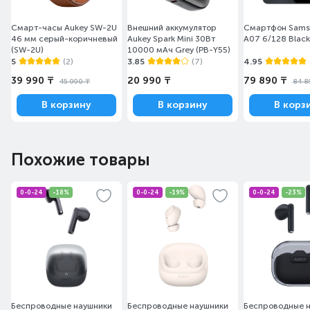
Смарт-часы Aukey SW-2U
Внешний аккумулятор
Смартфон Sams
46 мм серый-коричневый
Aukey Spark Mini 30Вт
A07 6/128 Black
(SW-2U)
10000 мАч Grey (PB-Y55)
5
(2)
3.85
(7)
4.95
39 990 ₸
20 990 ₸
79 890 ₸
45 990 ₸
84 8
В корзину
В корзину
В корз
Похожие товары
0-0-24
-18%
0-0-24
-19%
0-0-24
-23%
Беспроводные наушники
Беспроводные наушники
Беспроводные 