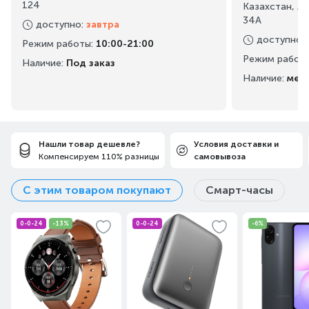
124
Казахстан, А
34А
доступно
:
завтра
доступно
:
Режим работы
:
10:00-21:00
Режим работ
Наличие:
Под заказ
Наличие:
мен
Нашли товар дешевле?
Условия доставки и
Компенсируем 110% разницы
самовывоза
С этим товаром покупают
Смарт-часы
0-0-24
-13%
0-0-24
-6%