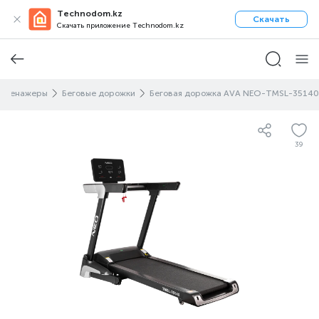
Technodom.kz
Скачать
Скачать приложение Technodom.kz
Тренажеры
Беговые дорожки
Беговая дорожка AVA NEO-TMSL-35140
39