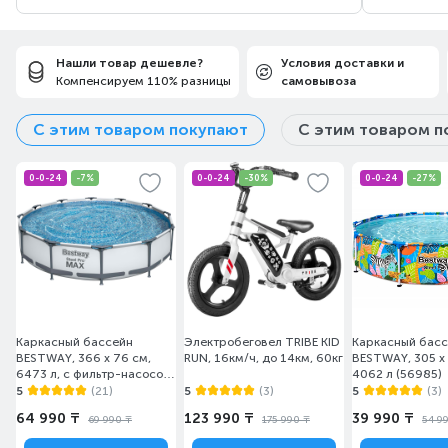
Нашли товар дешевле?
Условия доставки и
Компенсируем 110% разницы
самовывоза
С этим товаром покупают
С этим товаром п
0-0-24
-7%
0-0-24
-30%
0-0-24
-27%
Каркасный бассейн
Электробеговел TRIBE KID
Каркасный бас
BESTWAY, 366 х 76 см,
RUN, 16км/ч, до 14км, 60кг
BESTWAY, 305 х 
6473 л, с фильтр-насосом
4062 л (56985)
(56416 Bestway 21)
5
(21)
5
(3)
5
(3)
64 990 ₸
123 990 ₸
39 990 ₸
69 990 ₸
175 990 ₸
54 9