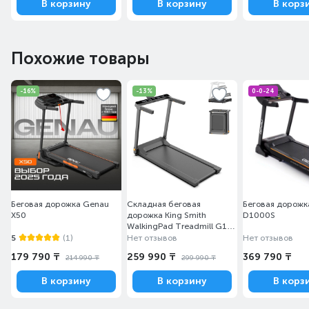
В корзину
В корзину
В корз
Похожие товары
-16%
-13%
0-0-24
Беговая дорожка Genau
Складная беговая
Беговая дорожк
X50
дорожка King Smith
D1000S
WalkingPad Treadmill G1
(TRG1F)
5
(1)
Нет отзывов
Нет отзывов
179 790 ₸
259 990 ₸
369 790 ₸
214 990 ₸
299 990 ₸
В корзину
В корзину
В корз