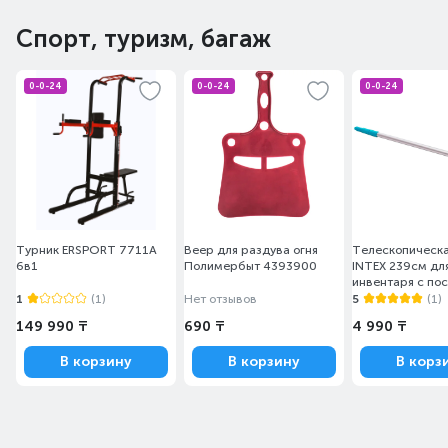
Спорт, туризм, багаж
0-0-24
0-0-24
0-0-24
Турник ERSPORT 7711A
Веер для раздува огня
Телескопическа
6в1
Полимербыт 4393900
INTEX 239см дл
инвентаря с по
отверстием 26
1
(1)
Нет отзывов
5
(1)
(29054 INTEX)
149 990 ₸
690 ₸
4 990 ₸
В корзину
В корзину
В корз