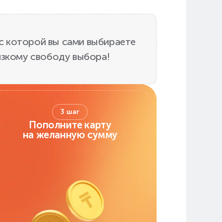
с которой вы сами выбираете
изкому свободу выбора!
3 шаг
Пополните карту
на желанную сумму