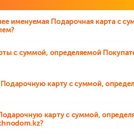
о задаваемые во
алее именуемая Подарочная карта с су
лем?
 с суммой, определяемой Покупателем по своему
арты с суммой, определяемой Покупат
покупках.
чной карты с суммой, определяемой Покупателем 
 Подарочную карту с суммой, опреде
ределяемой Покупателем, можно использовать дл
Подарочную карту с суммой, определ
echnodom.kz?