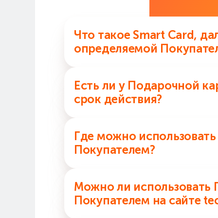
Част
Что такое Smart Card, д
определяемой Покупате
Smart Card — Подарочная карта
Есть ли у Подарочной к
свободу выбора и удобство при 
срок действия?
Да, есть. Срок действия Подаро
Где можно использовать
Покупателем?
Подарочную карту с суммой, оп
Можно ли использовать 
магазинах Technodom.
Покупателем на сайте t