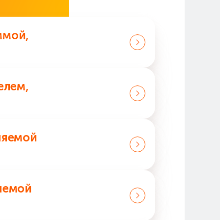
просы
ммой,
 выбору. Она даёт получателю
елем,
— 1 год со дня покупки.
ляемой
я оплаты покупок в розничных
яемой