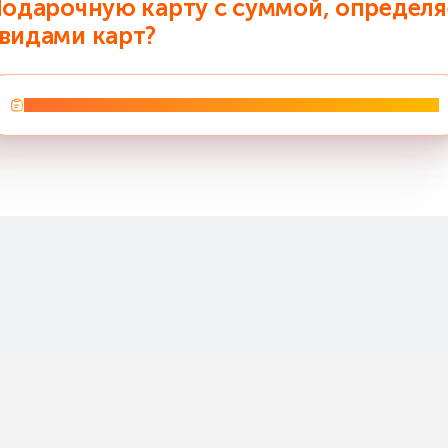
 Подарочную карту с суммой, определ
 видами карт?
ределяемой Покупателем, можно совмещать с Под
Правила использования подарочного сертификата
арочной картой совмещать нельзя.