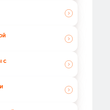
 на сайте technodom.kz.
колько раз, пока сумма не
ой
й Покупателем, а оставшуюся
ы с
определяемой Покупателем,
и
дующей покупке до окончания
 друг с другом.