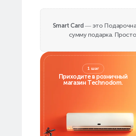
Smart Card
— это Подарочная
сумму подарка. Просто
1 шаг
Приходите в розничный
магазин Technodom.