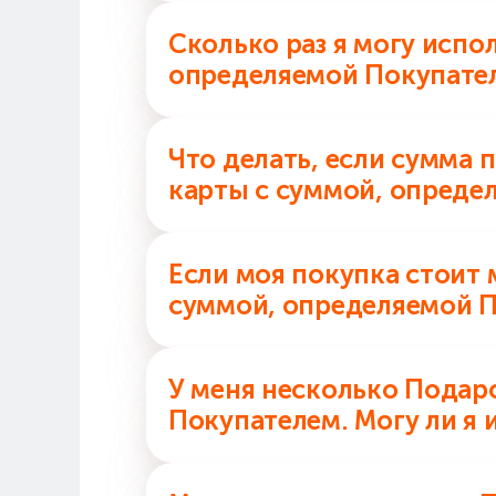
Нет. Подарочную карту с суммой
Сколько раз я могу испо
определяемой Покупате
Подарочную карту с суммой, оп
Что делать, если сумма 
закончится.
карты с суммой, опреде
Вы можете оплатить часть стои
Если моя покупка стоит 
сумму — наличными или банковск
суммой, определяемой 
Если стоимость вашей покупки 
У меня несколько Подар
оставшиеся средства сохраняютс
Покупателем. Могу ли я 
срока действия карты.
Да, Подарочные карты с суммам