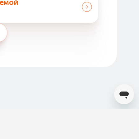
яемой
арочной картой с указанной на