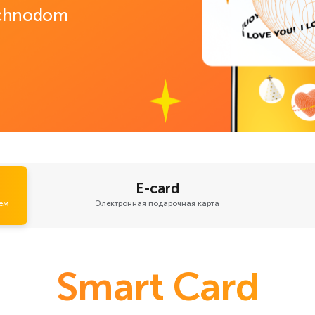
echnodom
E-card
ем
Электронная подарочная карта
Smart Card