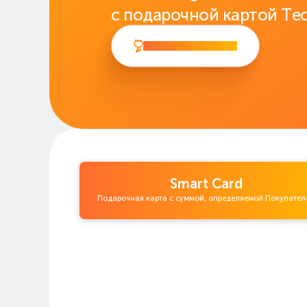
с подарочной картой T
Оформить карту
Smart Card
Подарочная карта с суммой, определяемой Покупател