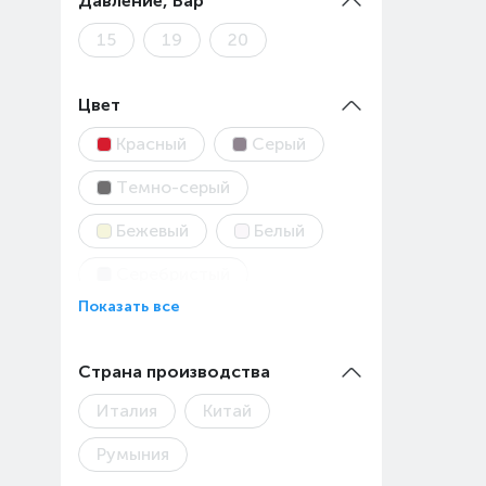
Давление, Бар
15
19
20
Цвет
Красный
Серый
Темно-серый
Бежевый
Белый
Серебристый
Показать все
Черный
Страна производства
Италия
Китай
Румыния