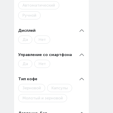
Автоматический
Ручной
Дисплей
Да
Нет
Управление со смартфона
Да
Нет
Тип кофе
Зерновой
Капсулы
Молотый и зерновой