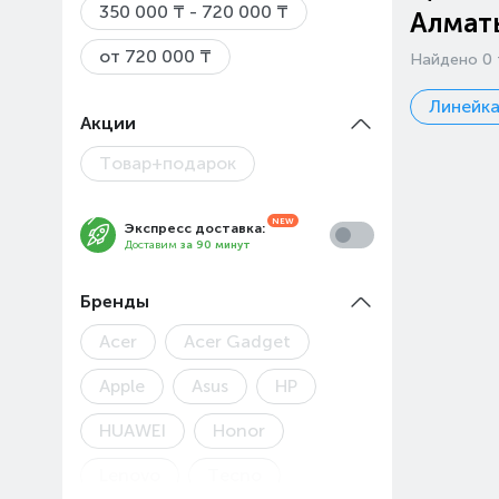
350 000 ₸ - 720 000 ₸
Алмат
от 720 000 ₸
Найдено 0 
Линейка
Акции
Товар+подарок
Экспресс доставка:
Доставим
за 90 минут
Бренды
Acer
Acer Gadget
Apple
Asus
HP
HUAWEI
Honor
Lenovo
Tecno