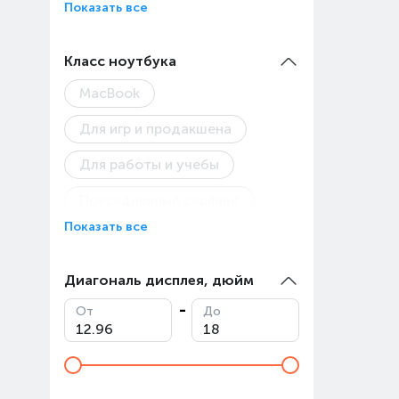
Показать все
Класс ноутбука
MacBook
Для игр и продакшена
Для работы и учебы
Повседневный серфинг
Показать все
Диагональ дисплея, дюйм
От
До