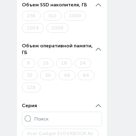
Объем SSD накопителя, ГБ
256
512
1000
1024
2000
Объем оперативной памяти,
ГБ
8
16
18
24
32
36
48
64
128
Серия
Поиск
Acer Gadget E10 ERBOOK Air