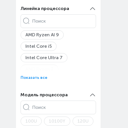
Asus ROG Zephyrus G14
Линейка процессора
Asus ROG Zephyrus G16
Поиск
Asus TUF Gaming A15
AMD Ryzen AI 9
Asus TUF Gaming A16
Intel Core i5
Asus TUF Gaming A18
Intel Core Ultra 7
Asus TUF Gaming F16
AMD Ryzen 3
Asus TUF Gaming
Показать все
AMD Ryzen 5
Asus TUF Gaming F17
AMD Ryzen 7
Модель процессора
Asus V16
AMD Ryzen 9
Asus Vivobook 15
Поиск
AMD Ryzen AI 5
Asus Vivobook 16X
100U
10100Y
120U
Apple A18 Pro
Apple M1