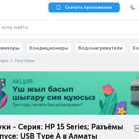
Скачать приложение
евизоры
Кондиционеры
Водонагреватели
Хо
уары
Ноутбуки
ки - Серия: HP 15 Series; Разъёмы
пусе: USB Type A в Алматы