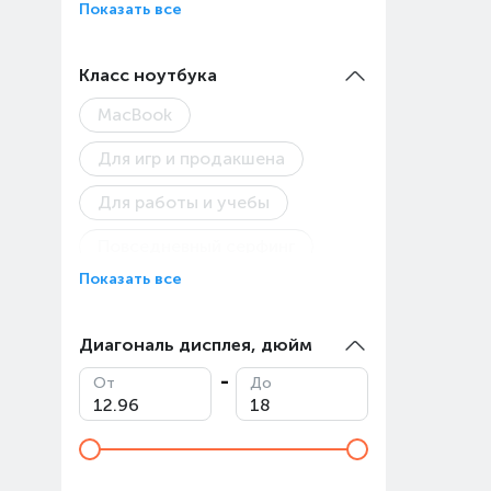
Показать все
Класс ноутбука
MacBook
Для игр и продакшена
Для работы и учебы
Повседневный серфинг
Показать все
Диагональ дисплея, дюйм
От
До