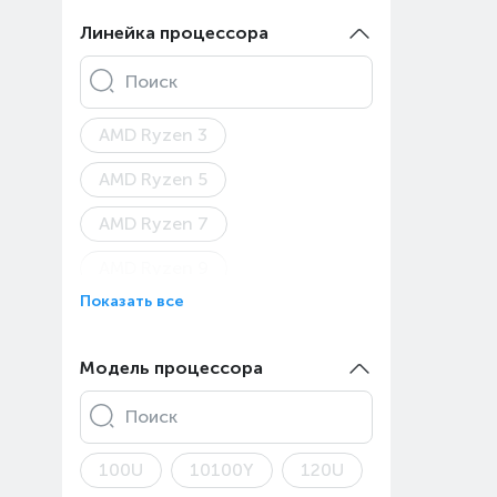
Asus ROG Flow Z13
Линейка процессора
Asus ROG Strix G16
Поиск
Asus ROG Strix G18
AMD Ryzen 3
Asus ROG Strix SCAR 18
AMD Ryzen 5
Asus ROG Zephyrus Duo 16
AMD Ryzen 7
Asus TUF Gaming A15
AMD Ryzen 9
Asus TUF Gaming A16
Показать все
AMD Ryzen AI 5
Asus TUF Gaming F17
AMD Ryzen AI 9
Модель процессора
Asus TUF Gaming
Apple A18 Pro
Apple M1
Asus TUF Gaming A18
Поиск
Apple M2 Max
Asus TUF Gaming F16
100U
10100Y
120U
Apple M2 Pro