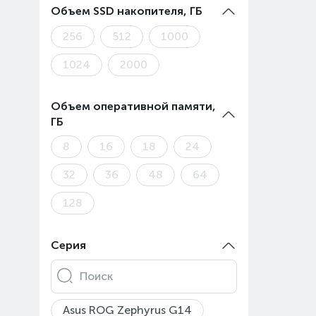
Объем SSD накопителя, ГБ
256
512
1000
1024
2000
Объем оперативной памяти,
ГБ
8
16
18
24
32
36
48
64
128
Серия
Поиск
Asus ROG Zephyrus G14