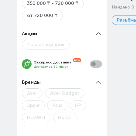
350 000 ₸ - 720 000 ₸
Найдено 0 
от 720 000 ₸
Разъёмы
Акции
Товар+подарок
Экспресс доставка:
Доставим
за 90 минут
Бренды
Acer
Acer Gadget
Apple
Asus
HP
HUAWEI
Honor
Lenovo
Tecno