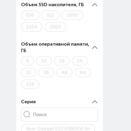
Объем SSD накопителя, ГБ
256
512
1000
1024
2000
Объем оперативной памяти,
ГБ
8
16
18
24
32
36
48
64
128
Серия
Поиск
Acer Gadget E10 ERBOOK Air