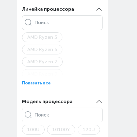
Asus ROG Zephyrus G14
Линейка процессора
Asus ROG Zephyrus G16
Поиск
Asus TUF Gaming A15
AMD Ryzen 3
Asus TUF Gaming A16
AMD Ryzen 5
Asus TUF Gaming F17
AMD Ryzen 7
Asus TUF Gaming
AMD Ryzen 9
Asus TUF Gaming A18
Показать все
AMD Ryzen AI 5
Asus TUF Gaming F16
AMD Ryzen AI 9
Модель процессора
Asus V16
Apple A18 Pro
Apple M1
Asus Vivobook 15
Поиск
Apple M2 Max
Asus Vivobook 16X
100U
10100Y
120U
Apple M2 Pro
Apple M3