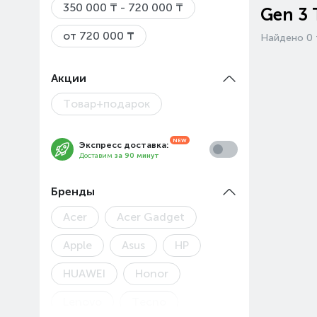
350 000 ₸ - 720 000 ₸
Gen 3 
от 720 000 ₸
Найдено 0 
Акции
Товар+подарок
Экспресс доставка:
Доставим
за 90 минут
Бренды
Acer
Acer Gadget
Apple
Asus
HP
HUAWEI
Honor
Lenovo
Tecno