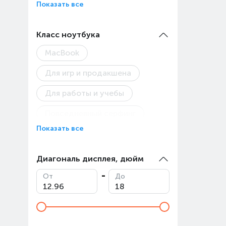
Показать все
Класс ноутбука
MacBook
Для игр и продакшена
Для работы и учебы
Повседневный серфинг
Показать все
Диагональ дисплея, дюйм
От
До