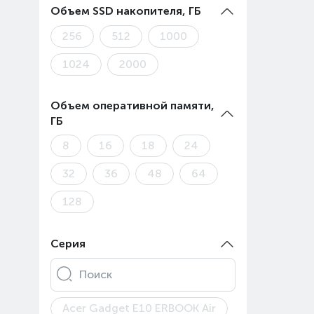
Объем SSD накопителя, ГБ
256
512
1000
1024
2000
Объем оперативной памяти,
ГБ
8
16
18
24
32
36
48
64
128
Серия
Поиск
Acer Gadget E10 ERBOOK Air