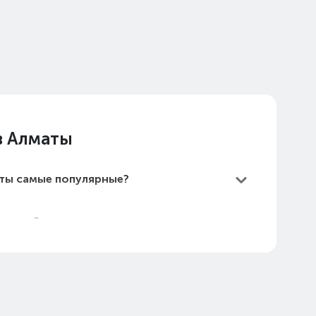
в Алматы
аты самые популярные?
Алматы?
е дешевые?
маты в 2026 году?