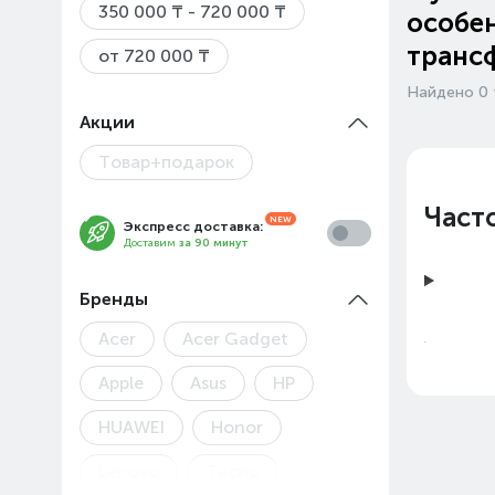
350 000 ₸ - 720 000 ₸
особен
транс
от 720 000 ₸
Найдено 0 
Акции
Товар+подарок
Част
Экспресс доставка:
Доставим
за 90 минут
Бренды
Acer
Acer Gadget
Apple
Asus
HP
HUAWEI
Honor
Lenovo
Tecno