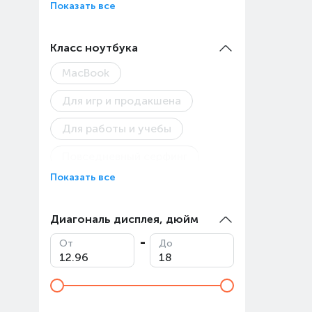
Показать все
Цены
Класс ноутбука
Функ
(стои
MacBook
Для игр и продакшена
Товар
Для работы и учебы
Повседневный серфинг
Показать все
Диагональ дисплея, дюйм
От
До