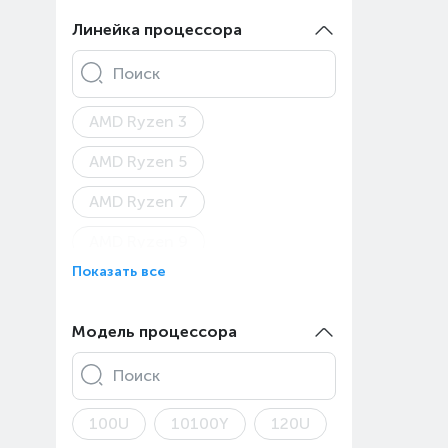
Asus ROG Zephyrus G14
Линейка процессора
Asus ROG Zephyrus G16
Поиск
Asus TUF Gaming A15
AMD Ryzen 3
Asus TUF Gaming A16
AMD Ryzen 5
Asus TUF Gaming A18
AMD Ryzen 7
Asus TUF Gaming F16
AMD Ryzen 9
Asus TUF Gaming
Показать все
AMD Ryzen AI 5
Asus TUF Gaming F17
AMD Ryzen AI 9
Модель процессора
Asus V16
Apple A18 Pro
Apple M1
Asus Vivobook 15
Поиск
Apple M2 Max
Asus Vivobook 16X
100U
10100Y
120U
Apple M2 Pro