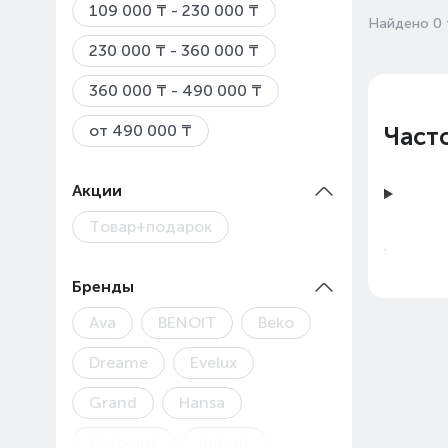
109 000 ₸ - 230 000 ₸
Найдено 0 
230 000 ₸ - 360 000 ₸
360 000 ₸ - 490 000 ₸
от 490 000 ₸
Част
Акции
Товар+подарок
Бренды
Ava
BENOIT
Beko
Dreame
Evelux
Grand
Hansa
Цены
Hotpoint
Indesit