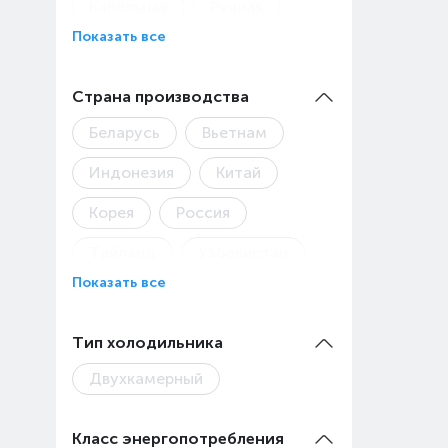
Капельная
Ручная
Показать все
Страна производства
Беларусь
Вьетнам
Индонезия
Китай
Корея
Россия
Тайланд
Узбекистан
Показать все
Тип холодильника
Двухкамерный
Класс энергопотребления