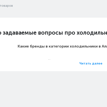
товаров
о задаваемые вопросы про холодиль
Какие бренды в категории холодильники в А
Какие цены на холодильники 
Читать далее
Какие холодильники в Алматы са
Какие самые популярные холодильники в 
 на двухкомпрессорные холодильник