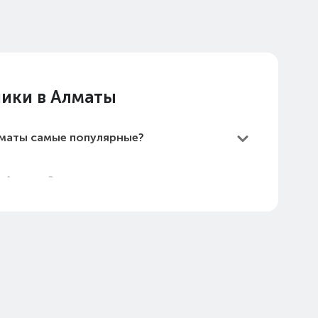
ники в Алматы
лматы самые популярные?
в Алматы?
мые дешевые?
Алматы в 2026 году?
и в Алматы (стоимость на