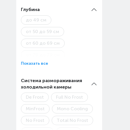
от 90 см
Глубина
до 49 см
от 50 до 59 см
от 60 до 69 см
от 70 до 79 см
Показать все
от 80 см
Система размораживания
холодильной камеры
De Frost
Full No Frost
MinFrost
Mono Cooling
No Frost
Total No Frost