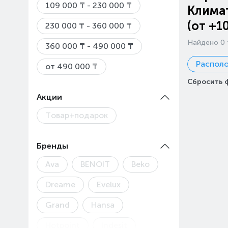
109 000 ₸ - 230 000 ₸
Климат
(от +1
230 000 ₸ - 360 000 ₸
Найдено 0 
360 000 ₸ - 490 000 ₸
Распол
от 490 000 ₸
Сбросить 
Акции
Товар+подарок
Бренды
Ava
BENOIT
Beko
Dreame
Evelux
Grand
Hansa
Hotpoint
Indesit