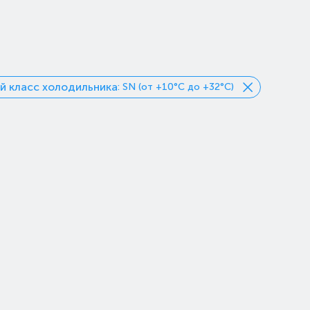
й класс холодильника
: SN (от +10°С до +32°С)