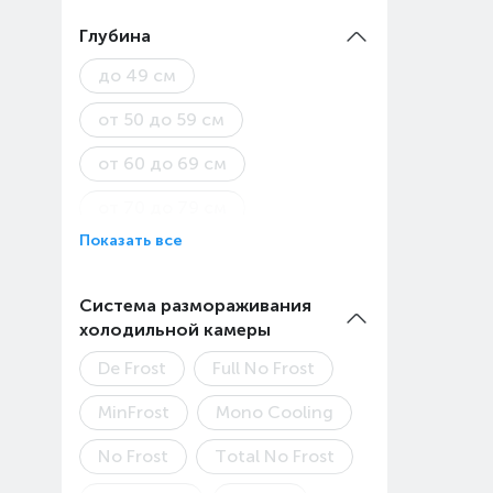
от 90 см
Глубина
до 49 см
от 50 до 59 см
от 60 до 69 см
от 70 до 79 см
Показать все
от 80 см
Система размораживания
холодильной камеры
De Frost
Full No Frost
MinFrost
Mono Cooling
No Frost
Total No Frost