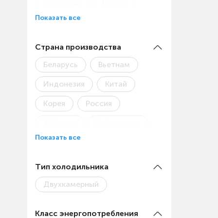
Капельная
Ручная
Показать все
Страна производства
Беларусь
Вьетнам
Индонезия
Китай
Корея
Россия
Тайланд
Узбекистан
Показать все
Тип холодильника
Двухкамерный
Класс энергопотребления