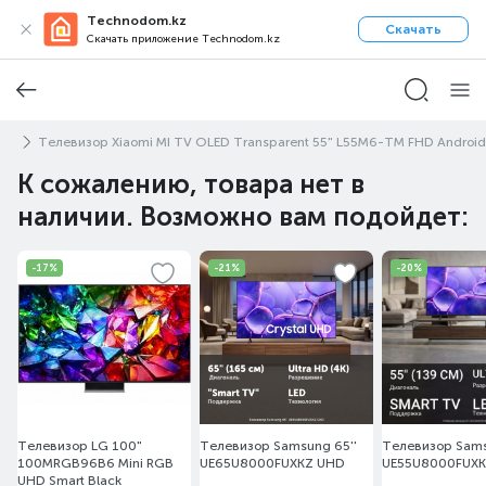
Technodom.kz
Скачать
Скачать приложение Technodom.kz
оры
Телевизор Xiaomi MI TV OLED Transparent 55" L55M6-TM FHD Android
К сожалению, товара нет в
наличии. Возможно вам подойдет:
-17%
-21%
-20%
Телевизор LG 100"
Телевизор Samsung 65''
Телевизор Sams
100MRGB96B6 Mini RGB
UE65U8000FUXKZ UHD
UE55U8000FUX
UHD Smart Black