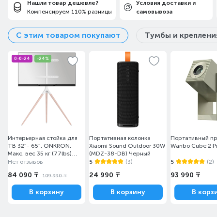
Нашли товар дешевле?
Условия доставки и
Компенсируем 110% разницы
самовывоза
С этим товаром покупают
Тумбы и креплени
0-0-24
-24%
Интерьерная стойка для
Портативная колонка
Портативный п
ТВ 32"- 65", ONKRON,
Xiaomi Sound Outdoor 30W
Wanbo Cube 2 P
Макс. вес 35 кг (77lbs)
(MDZ-38-DB) Черный
(TS1220 White)
Нет отзывов
5
(3)
5
(2)
84 090 ₸
24 990 ₸
93 990 ₸
109 990 ₸
В корзину
В корзину
В корз