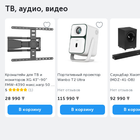
ТВ, аудио, видео
Кронштейн для ТВ и
Портативный проектор
Саундбар Xiaomi
мониторов XG 43"-90"
Wanbo T2 Ultra
(MDZ-41-DB)
FMW-4390 макс.нагр 50 кг
уг.вращ 30° уг.накл +3°-15°
5
(1)
Нет отзывов
Нет отзывов
Black
28 990 ₸
115 990 ₸
92 990 ₸
В корзину
В корзину
В корз