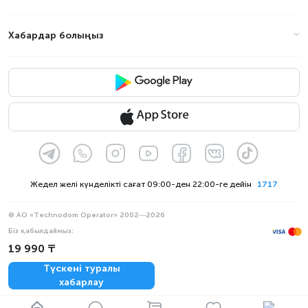
Хабардар болыңыз
Жедел желі күнделікті сағат 09:00-ден 22:00-ге дейін
1717
© АО «Technodom Operator» 2002—2026
Біз қабылдаймыз:
19 990 ₸
Ресми хабарлама
Құпиялылық саясаты
Түскені туралы
хабарлау