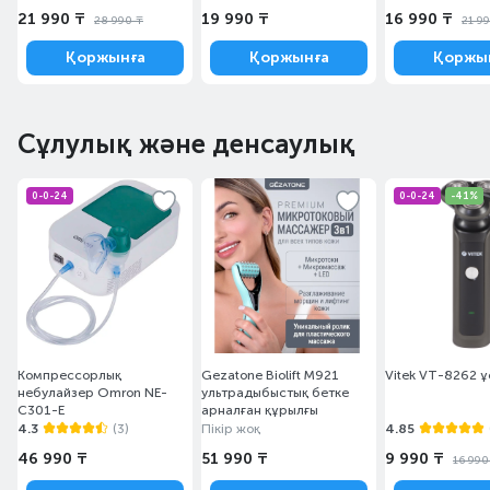
21 990 ₸
19 990 ₸
16 990 ₸
28 990 ₸
21 9
Қоржынға
Қоржынға
Қоржы
Сұлулық және денсаулық
0-0-24
0-0-24
-41%
Компрессорлық
Gezatone Biolift M921
Vitek VT-8262 
небулайзер Omron NE-
ультрадыбыстық бетке
C301-E
арналған құрылғы
4.3
(3)
Пікір жоқ
4.85
46 990 ₸
51 990 ₸
9 990 ₸
16 990