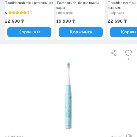
Toothbrush тіс щеткасы, ақ
Toothbrush тіс щеткасы,
Toothbrush тіс 
қара
қызғылт
5
(1)
Пікір жоқ
Пікір жоқ
22 690 ₸
19 990 ₸
22 690 ₸
Қоржынға
Қоржынға
Қоржы
1