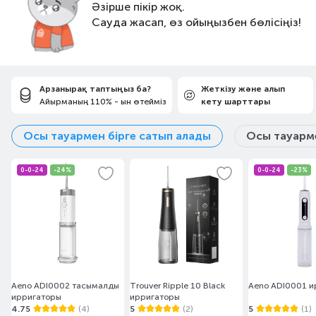
Әзірше пікір жоқ.
Сауда жасап, өз ойыңызбен бөлісіңіз!
Арзанырақ таптыңыз ба?
Жеткізу және алып
Айырманың 110% - ын өтейміз
кету шарттары
Осы тауармен бірге сатып алады
Осы тауарме
0-0-24
-24%
0-0-24
-23%
Aeno ADI0002 тасымалды
Trouver Ripple 10 Black
Aeno ADI0001 и
ирригаторы
ирригаторы
4.75
(4)
5
(2)
5
(1)