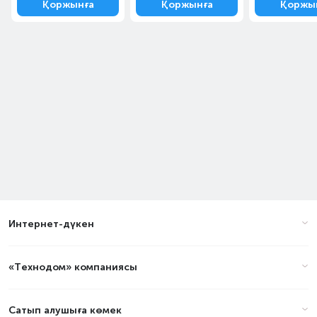
Қоржынға
Қоржынға
Қоржы
Интернет-дүкен
«Технодом» компаниясы
Сатып алушыға көмек