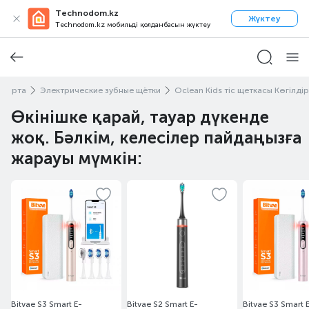
Technodom.kz
Жүктеу
Technodom.kz мобильді қолданбасын жүктеу
тью рта
Электрические зубные щётки
Oclean Kids тіс щеткасы Көгілдір
Өкінішке қарай, тауар дүкенде
жоқ. Бәлкім, келесілер пайдаңызға
жарауы мүмкін:
Bitvae S3 Smart E-
Bitvae S2 Smart E-
Bitvae S3 Smart 