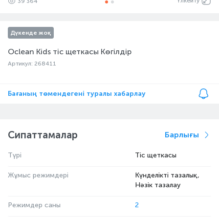
Үлкейту
39 364
Дүкенде жоқ
Oclean Kids тіс щеткасы Көгілдір
Артикул: 268411
Бағаның төмендегені туралы хабарлау
Сипаттамалар
Барлығы
Түрі
Тіс щеткасы
Жұмыс режимдері
Күнделікті тазалық,
Нәзік тазалау
Режимдер саны
2